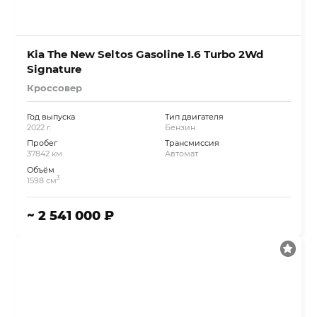
Kia The New Seltos Gasoline 1.6 Turbo 2Wd
Signature
Кроссовер
Год выпуска
Тип двигателя
2022 г.
Бензин
Пробег
Трансмиссия
37842 км.
Автомат
Объём
3
1598 см
~ 2 541 000 ₽