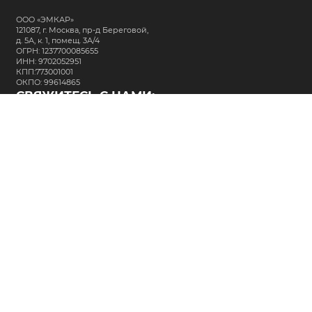
ООО «ЭМКАР»
121087, г. Москва, пр-д Береговой,
д. 5А, к. 1, помещ. 3А/4
ОГРН: 1237700085655
ИНН: 9702052951
КПП:773001001
ОКПО: 99614865
СВЯЖИТЕСЬ С НАМИ:
+7 (495) 323-64-24
support@m-kar.ru
о нас
контакты
лизинг
кредитование
разместить заказ
Политика в отношении обработки персональных данных