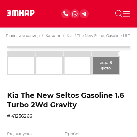
Главная страница
/
Каталог
/
Kia
/
The New Seltos Gasoline 1.6 Tur
еще 8
фото
Kia The New Seltos Gasoline 1.6
Turbo 2Wd Gravity
# 41256266
Год выпуска
Пробег