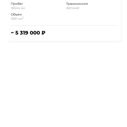
Пробег
Трансмиссия
16644 км.
Автомат
Объём
3
1991 см
~ 5 319 000 ₽