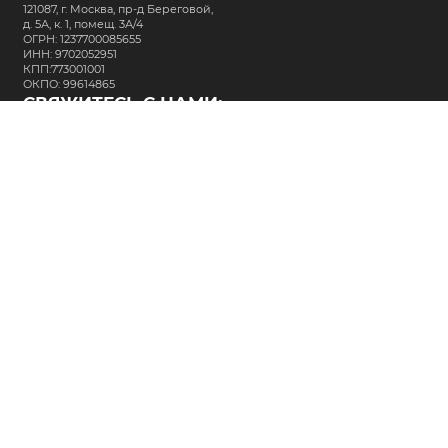
121087, г. Москва, пр-д Береговой,
д. 5А, к. 1, помещ. 3А/4
ОГРН: 1237700085655
ИНН: 9702052951
КПП:773001001
ОКПО: 99614865
СВЯЖИТЕСЬ С НАМИ:
+7 (495) 323-64-24
support@m-kar.ru
о нас
контакты
лизинг
кредитование
разместить заказ
Политика в отношении обработки персональных данных