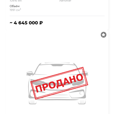
10916 км.
Автомат
Объём
3
1991 см
~ 4 645 000 ₽