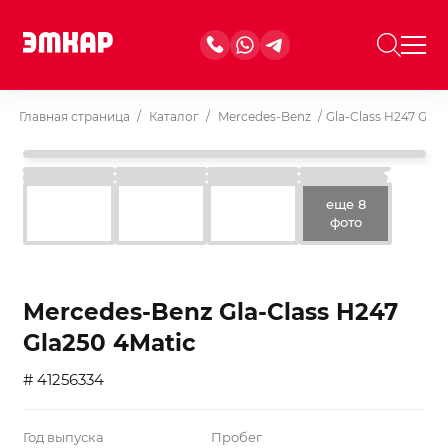
Главная страница
/
Каталог
/
Mercedes-Benz
/
Gla-Class H247 Gla2
еще 8
фото
Mercedes-Benz Gla-Class H247
Gla250 4Matic
# 41256334
Год выпуска
Пробег