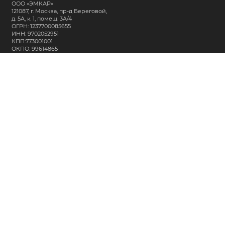
ООО «ЭМКАР»
121087, г. Москва, пр-д Береговой,
д. 5А, к. 1, помещ. 3А/4
ОГРН: 1237700085655
ИНН: 9702052951
КПП:773001001
ОКПО: 99614865
СВЯЖИТЕСЬ С НАМИ:
+7 (495) 323-64-24
support@m-kar.ru
о нас
контакты
лизинг
кредитование
разместить заказ
Политика в отношении обработки персональных данных