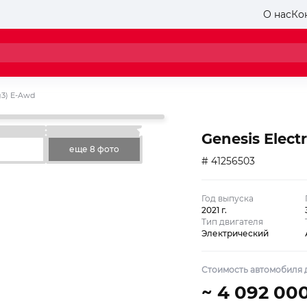
О нас
Ко
Rg3) E-Awd
Genesis Elect
еще 8 фото
# 41256503
Год выпуска
2021 г.
Тип двигателя
Электрический
Стоимость автомобиля д
~ 4 092 00