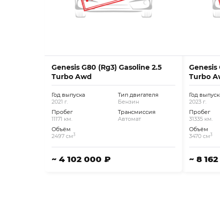
Genesis G80 (Rg3) Gasoline 2.5
Genesis 
Turbo Awd
Turbo 
Год выпуска
Тип двигателя
Год выпуск
2021 г.
Бензин
2023 г.
Пробег
Трансмиссия
Пробег
11171 км.
Автомат
31335 км.
Объём
Объём
3
3
2497 см
3470 см
~ 4 102 000 ₽
~ 8 16