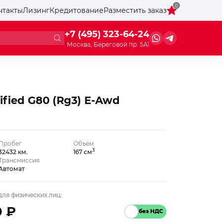
0
нтакты
Лизинг
Кредитование
Разместить заказ
+7 (495) 323-64-24
Москва, Береговой пр. 5А1
rified G80 (Rg3) E-Awd
Пробег
Объём
3
32432 км.
167 см
Трансмиссия
Автомат
ля физических лиц:
0 ₽