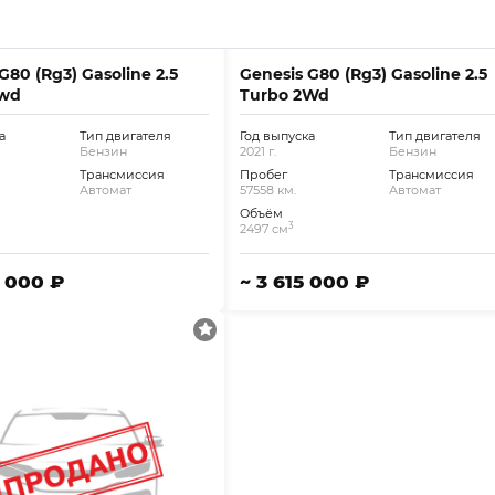
G80 (Rg3) Gasoline 2.5
Genesis G80 (Rg3) Gasoline 2.5
Awd
Turbo 2Wd
а
Тип двигателя
Год выпуска
Тип двигателя
Бензин
2021 г.
Бензин
Трансмиссия
Пробег
Трансмиссия
Автомат
57558 км.
Автомат
Объём
3
2497 см
9 000 ₽
~ 3 615 000 ₽