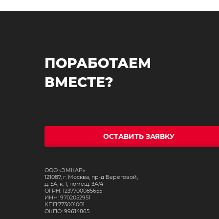
ПОРАБОТАЕМ
ВМЕСТЕ?
ОСТАВИТЬ ЗАЯВКУ
ООО «ЭМКАР»
121087, г. Москва, пр-д Береговой,
д. 5А, к. 1, помещ. 3А/4
ОГРН: 1237700085655
ИНН: 9702052951
КПП:773001001
ОКПО: 99614865