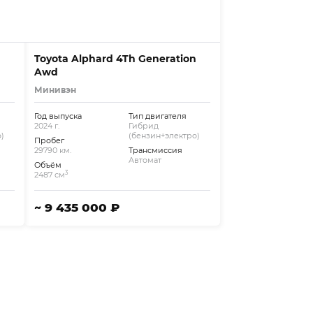
n
Toyota Alphard 4Th Generation
Awd
Минивэн
Год выпуска
Тип двигателя
2024 г.
Гибрид
)
(бензин+электро)
Пробег
29790 км.
Трансмиссия
Автомат
Объём
3
2487 см
~ 9 435 000 ₽