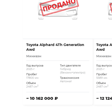
Toyota Alphard 4Th Generation
Toyota 
Awd
Awd
Минивэн
Минивэн
Год выпуска
Тип двигателя
Год выпуск
2025 г.
Гибрид
2025 г.
(бензин+электро)
Пробег
Пробег
17800 км.
Трансмиссия
5589 км.
Автомат
Объём
Объём
3
3
2487 см
2487 см
~ 10 162 000 ₽
~ 12 12