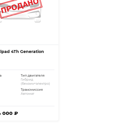
Alpad 4Th Generation
а
Тип двигателя
Гибрид
(бензин+электро)
Трансмиссия
Автомат
4 000 ₽