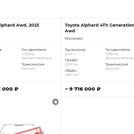
Alphard Awd, 2023
Toyota Alphard 4Th Generatio
Awd
Минивэн
а
Тип двигателя
Год выпуска
Тип двигателя
Гибрид
2024 г.
Гибрид
(бензин+электро)
(бензин+электро
Пробег
Трансмиссия
21157 км.
Трансмиссия
Автомат
Автомат
Объём
3
2487 см
7 000 ₽
~ 9 716 000 ₽