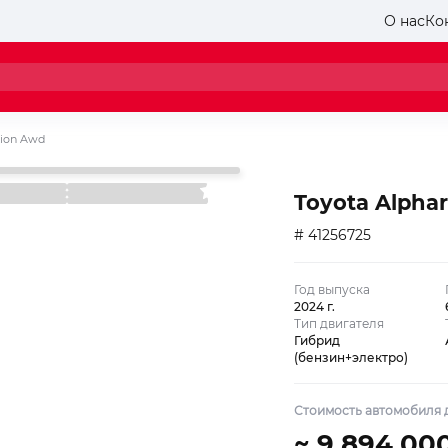
О нас
Ко
tion Awd
Toyota Alpha
# 41256725
Год выпуска
2024 г.
Тип двигателя
Гибрид
(бензин+электро)
Стоимость автомобиля д
~ 9 894 00