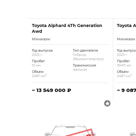
Toyota Alphard 4Th Generation
Toyota 
Awd
Минивэн
Минивэн
Год выпуска
Тип двигателя
Год выпуск
2025 г.
Гибрид
2023 г.
(бензин+электро)
Пробег
Пробег
10 км.
Трансмиссия
39471 км.
Автомат
Объём
Объём
3
3
2487 см
2487 см
~ 13 549 000 ₽
~ 9 08