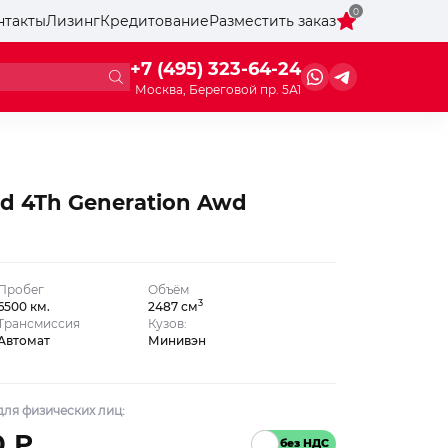
0
нтакты
Лизинг
Кредитование
Разместить заказ
+7 (495) 323-64-24
Москва, Береговой пр. 5А1
rd 4Th Generation Awd
Пробег
Объём
3
6500 км.
2487 см
Трансмиссия
Кузов:
Автомат
Минивэн
ля физических лиц:
0 ₽