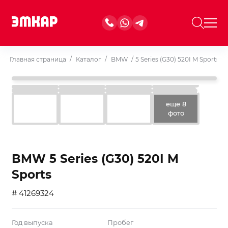
Главная страница
/
Каталог
/
BMW
/
5 Series (G30) 520I M Sports
еще 8
фото
BMW 5 Series (G30) 520I M
Sports
# 41269324
Год выпуска
Пробег