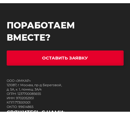
ПОРАБОТАЕМ
ВМЕСТЕ?
ОСТАВИТЬ ЗАЯВКУ
ООО «ЭМКАР»
121087, г. Москва, пр-д Береговой,
д. 5А, к. 1, помещ. 3А/4
ОГРН: 1237700085655
ИНН: 9702052951
КПП:773001001
ОКПО: 99614865
СВЯЖИТЕСЬ С НАМИ:
+7 (495) 323-64-24