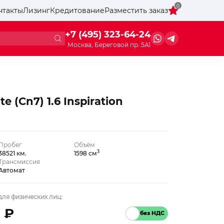
0
нтакты
Лизинг
Кредитование
Разместить заказ
+7 (495) 323-64-24
Москва, Береговой пр. 5А1
e (Cn7) 1.6 Inspiration
Пробег
Объём
3
38521 км.
1598 см
Трансмиссия
Автомат
ля физических лиц:
 ₽