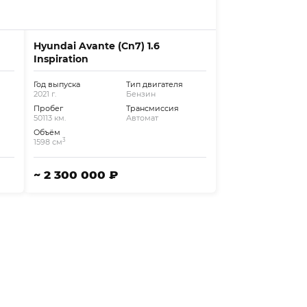
Hyundai Avante (Cn7) 1.6
Inspiration
Год выпуска
Тип двигателя
2021 г.
Бензин
Пробег
Трансмиссия
50113 км.
Автомат
Объём
3
1598 см
~ 2 300 000 ₽