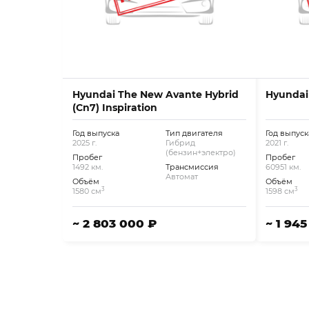
Hyundai The New Avante Hybrid
Hyundai
(Cn7) Inspiration
Год выпуска
Тип двигателя
Год выпуск
2025 г.
Гибрид
2021 г.
(бензин+электро)
Пробег
Пробег
1492 км.
Трансмиссия
60951 км.
Автомат
Объём
Объём
3
3
1580 см
1598 см
~ 2 803 000 ₽
~ 1 94