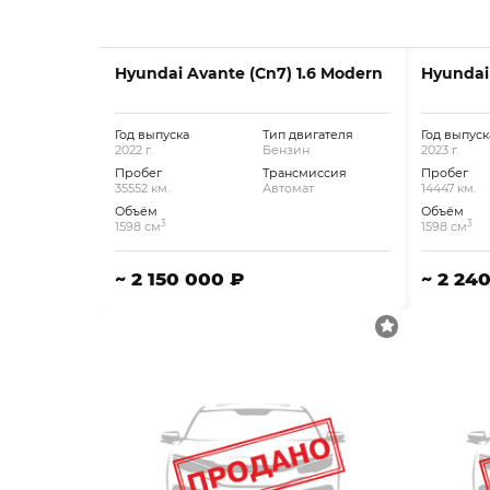
Hyundai Avante (Cn7) 1.6 Modern
Hyundai
Год выпуска
Тип двигателя
Год выпуск
2022 г.
Бензин
2023 г.
Пробег
Трансмиссия
Пробег
35552 км.
Автомат
14447 км.
Объём
Объём
3
3
1598 см
1598 см
~ 2 150 000 ₽
~ 2 24