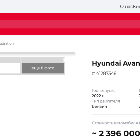
О нас
Ко
spiration
Hyundai Avant
еще 8 фото
# 41287348
Год выпуска
2022 г.
Тип двигателя
Бензин
Стоимость автомобиля д
~ 2 396 000