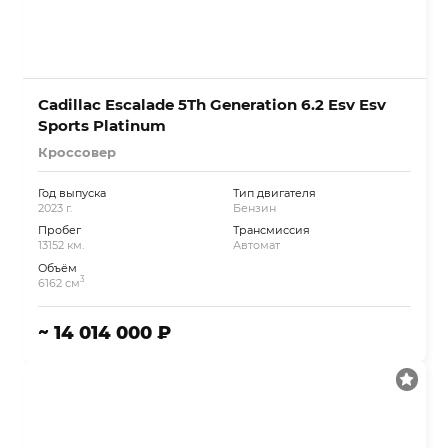
Cadillac Escalade 5Th Generation 6.2 Esv Esv
Sports Platinum
Кроссовер
Год выпуска
Тип двигателя
2023 г.
Бензин
Пробег
Трансмиссия
13152 км.
Автомат
Объём
3
6162 см
~ 14 014 000 ₽