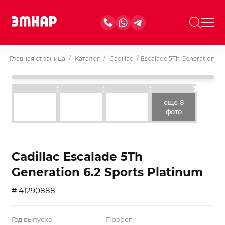
Главная страница
/
Каталог
/
Cadillac
/
Escalade 5Th Generation 6.
еще 8
фото
Cadillac Escalade 5Th
Generation 6.2 Sports Platinum
# 41290888
Год выпуска
Пробег