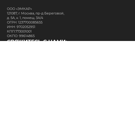
ООО «ЭМКАР»
121087, г. Москва, пр-д Береговой,
д. 5А, к. 1, помещ. 3А/4
ОГРН: 1237700085655
ИНН: 9702052951
КПП:773001001
ОКПО: 99614865
СВЯЖИТЕСЬ С НАМИ:
+7 (495) 323-64-24
support@m-kar.ru
о нас
контакты
лизинг
кредитование
разместить заказ
Политика в отношении обработки персональных данных