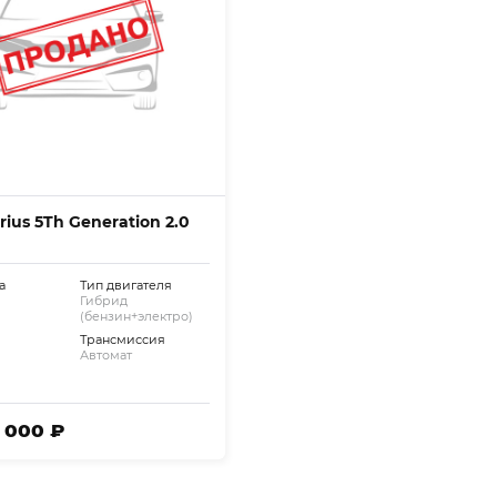
rius 5Th Generation 2.0
а
Тип двигателя
Гибрид
(бензин+электро)
Трансмиссия
Автомат
5 000 ₽