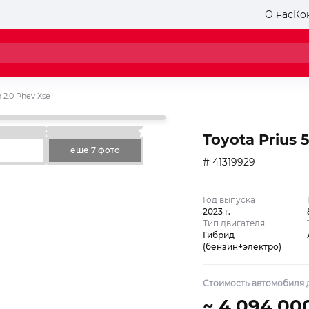
О нас
Ко
n 2.0 Phev Xse
Toyota Prius 
еще 7 фото
# 41319929
Год выпуска
2023 г.
Тип двигателя
Гибрид
(бензин+электро)
Стоимость автомобиля д
~ 4 094 00