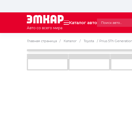
Каталог авто
Авто со всего мира
Главная страница
/
Каталог
/
Toyota
/
Prius 5Th Generatio