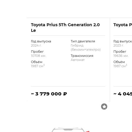
Toyota Prius 5Th Generation 2.0
Toyota P
Le
Год выпуска
Тип двигателя
Год выпуск
2024 г.
Гибрид
2023 г.
(бензин+электро)
Пробег
Пробег
10708 км.
Трансмиссия
19636 км.
Автомат
Объём
Объём
3
3
1987 см
1987 см
~ 3 779 000 ₽
~ 4 04