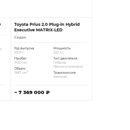
0
Toyota Prius 2.0 Plug-in Hybrid
Executive MATRIX-LED
Седан
Год выпуска
Мощность
)
2023 г.
223 л.с.
Пробег
Тип двигателя
7420 км.
Гибрид
(бензин+электро)
Объём
3
1987 см
Трансмиссия
Автомат
~ 7 369 000 ₽