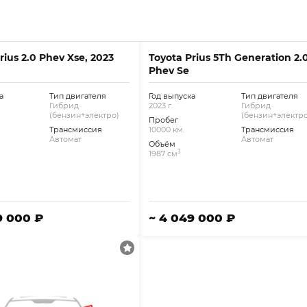
rius 2.0 Phev Xse, 2023
Toyota Prius 5Th Generation 2.
Phev Se
а
Тип двигателя
Год выпуска
Тип двигателя
Гибрид
2023 г.
Гибрид
(бензин+электро)
(бензин+электро
Пробег
Трансмиссия
10000 км.
Трансмиссия
Автомат
Автомат
Объём
3
1987 см
9 000 ₽
~ 4 049 000 ₽