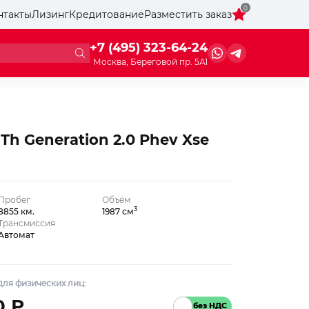
0
нтакты
Лизинг
Кредитование
Разместить заказ
+7 (495) 323-64-24
Москва, Береговой пр. 5А1
5Th Generation 2.0 Phev Xse
Пробег
Объём
3
8855 км.
1987 см
Трансмиссия
Автомат
ля физических лиц:
0 ₽