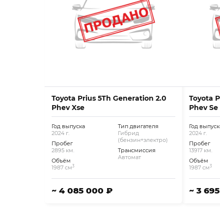
Toyota Prius 5Th Generation 2.0
Toyota P
Phev Xse
Phev Se
Год выпуска
Тип двигателя
Год выпуск
2024 г.
Гибрид
2024 г.
(бензин+электро)
Пробег
Пробег
2895 км.
Трансмиссия
13917 км.
Автомат
Объём
Объём
3
3
1987 см
1987 см
~ 4 085 000 ₽
~ 3 69