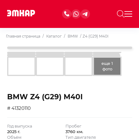
Главная страница
/
Каталог
/
BMW
/
Z4 (G29) M40I
еще 1
фото
BMW Z4 (G29) M40I
# 41320110
Год выпуска
Пробег
2025 г.
3760 км.
Объём
Тип двигателя