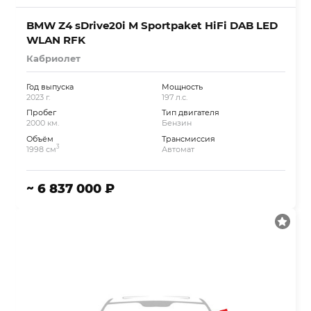
BMW Z4 sDrive20i M Sportpaket HiFi DAB LED
WLAN RFK
Кабриолет
Год выпуска
Мощность
2023 г.
197 л.с.
Пробег
Тип двигателя
2000 км.
Бензин
Объём
Трансмиссия
3
1998 см
Автомат
~ 6 837 000 ₽