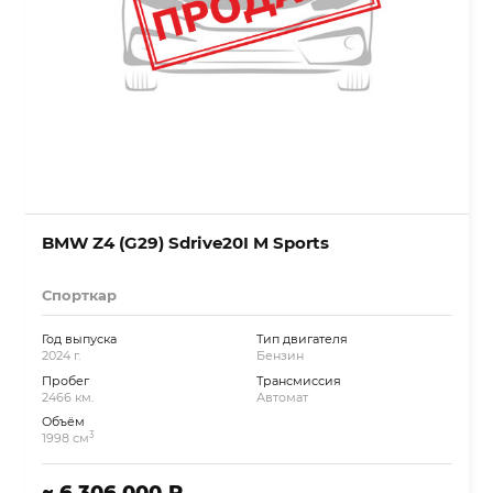
BMW Z4 (G29) Sdrive20I M Sports
Спорткар
Год выпуска
Тип двигателя
2024 г.
Бензин
Пробег
Трансмиссия
2466 км.
Автомат
Объём
3
1998 см