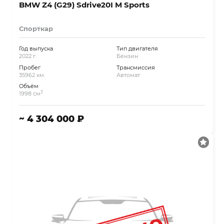
BMW Z4 (G29) Sdrive20I M Sports
Спорткар
Год выпуска
Тип двигателя
2022 г.
Бензин
Пробег
Трансмиссия
35962 км.
Автомат
Объём
3
1998 см
~ 4 304 000 ₽