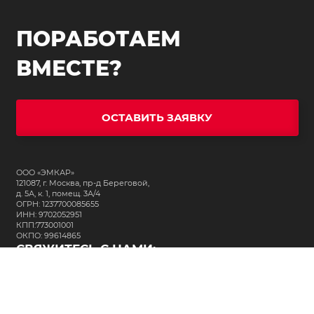
ПОРАБОТАЕМ
ВМЕСТЕ?
ОСТАВИТЬ ЗАЯВКУ
ООО «ЭМКАР»
121087, г. Москва, пр-д Береговой,
д. 5А, к. 1, помещ. 3А/4
ОГРН: 1237700085655
ИНН: 9702052951
КПП:773001001
ОКПО: 99614865
СВЯЖИТЕСЬ С НАМИ:
+7 (495) 323-64-24
support@m-kar.ru