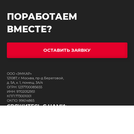
ПОРАБОТАЕМ
ВМЕСТЕ?
ОСТАВИТЬ ЗАЯВКУ
ООО «ЭМКАР»
121087, г. Москва, пр-д Береговой,
д. 5А, к. 1, помещ. 3А/4
ОГРН: 1237700085655
ИНН: 9702052951
КПП:773001001
ОКПО: 99614865
СВЯЖИТЕСЬ С НАМИ:
+7 (495) 323-64-24
support@m-kar.ru