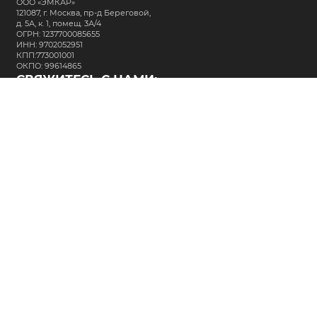
ООО «ЭМКАР»
121087, г. Москва, пр-д Береговой,
д. 5А, к. 1, помещ. 3А/4
ОГРН: 1237700085655
ИНН: 9702052951
КПП:773001001
ОКПО: 99614865
СВЯЖИТЕСЬ С НАМИ:
+7 (495) 323-64-24
support@m-kar.ru
о нас
контакты
лизинг
кредитование
разместить заказ
Политика в отношении обработки персональных данных