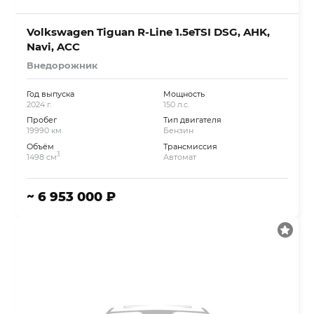
Volkswagen Tiguan R-Line 1.5eTSI DSG, AHK,
Navi, ACC
Внедорожник
Год выпуска
Мощность
2024 г.
150 л.с.
Пробег
Тип двигателя
19990 км.
Бензин
Объём
Трансмиссия
3
1498 см
Автомат
~ 6 953 000 ₽