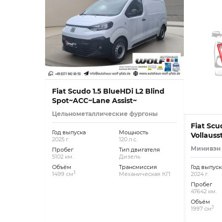
Fiat Scudo 1.5 BlueHDi L2 Blind
Spot~ACC~Lane Assist~
Цельнометаллические фургоны
Fiat Scu
Год выпуска
Мощность
Vollauss
2025 г.
120 л.с.
Минивэн
Пробег
Тип двигателя
5102 км.
Дизель
Объём
Трансмиссия
Год выпуск
3
1499 см
Механическая КП
2024 г.
Пробег
47642 км.
Объём
3
1997 см