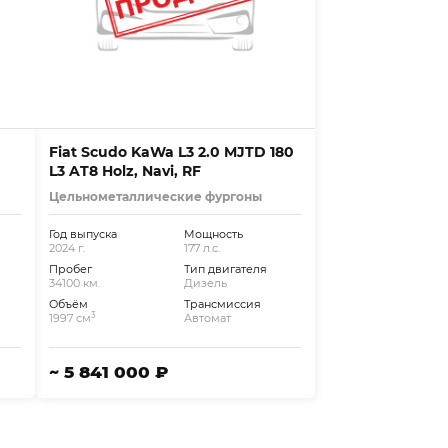
Fiat Scudo KaWa L3 2.0 MJTD 180
L3 AT8 Holz, Navi, RF
Цельнометаллические фургоны
Год выпуска
Мощность
2024 г.
177 л.с.
Пробег
Тип двигателя
34100 км.
Дизель
Объём
Трансмиссия
3
1997 см
Автомат
~ 5 841 000 ₽