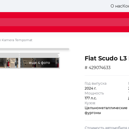
О нас
Ко
avi Kamera Tempomat
Fiat Scudo L
еще 4 фото
# 429074633
Год выпуска
2024 г.
Мощность
177 л.с.
Кузов:
Цельнометаллические
фургоны
Стоимость автомобиля 