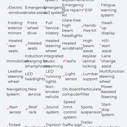
Emergency
Fatigue
Electric
Emergency
Emergency
tyre repair
ESP
warning
windows
brake assist
call system
kit
system
Glare-free
Folding
Front
Full
Head-
high
Hands-
exterior
wheel
Service
up
beam
free kit
mirrors
drive
History
display
headlights
Heated
Heated
High
Hill-
Heated
Heated
rear
steering
beam
start
seats
windshield
seats
wheel
assist
assist
Induction
Integrated
Keyless
Lane
Immobilizer
charging for
music
Isofix
central
change
smartphones
streaming
locking
assist
Leather
LED
Multifunction
LED
Light
Lumbar
steering
running
steering
headlights
sensor
support
wheel
lights
wheel
Non-
Power
Navigation
New
On-board
Particulate
smoker
Assisted
system
service
computer
filter
vehicle
Steering
Speed
Start-
Rain
Roof
Sound
limit
Sports
stop
sensor
rack
system
control
suspension
system
system
Trailer
Tinted
Traction
Traffic sign