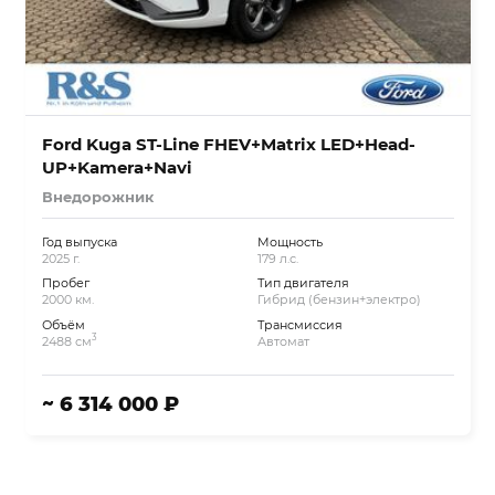
Ford Kuga ST-Line FHEV+Matrix LED+Head-
UP+Kamera+Navi
Внедорожник
Год выпуска
Мощность
2025 г.
179 л.с.
Пробег
Тип двигателя
2000 км.
Гибрид (бензин+электро)
Объём
Трансмиссия
3
2488 см
Автомат
~ 6 314 000 ₽