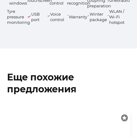
Touchscreen
coupling
Tuner/radio
windows
control
recognition
preparation
Tyre
WLAN /
USB
Voice
Winter
pressure
Warranty
Wi-Fi
port
control
package
monitoring
hotspot
Еще похожие
предложения