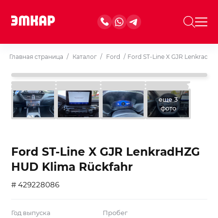
Главная страница
/
Каталог
/
Ford
/
Ford ST-Line X GJR LenkradH
еще 3
фото
Ford ST-Line X GJR LenkradHZG
HUD Klima Rückfahr
# 429228086
Год выпуска
Пробег