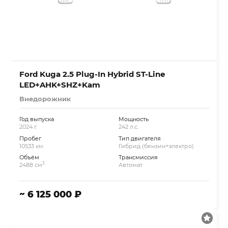
Ford Kuga 2.5 Plug-In Hybrid ST-Line
LED+AHK+SHZ+Kam
Внедорожник
Год выпуска
Мощность
2024 г.
242 л.с.
Пробег
Тип двигателя
10533 км.
Гибрид (бензин+электро)
Объём
Трансмиссия
3
2488 см
Автомат
~ 6 125 000 ₽