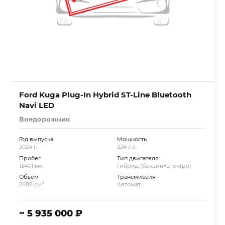
Ford Kuga Plug-In Hybrid ST-Line Bluetooth
Navi LED
Внедорожник
Год выпуска
Мощность
2024 г.
224 л.с.
Пробег
Тип двигателя
13401 км.
Гибрид (бензин+электро)
Объём
Трансмиссия
3
2488 см
Автомат
~ 5 935 000 ₽