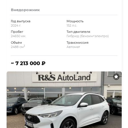
Внедорожник
Год выпуска
Мощность
2024 г.
152 л.с.
Пробег
Тип двигателя
24650 км.
Гибрид (бензин+электро)
Объём
Трансмиссия
3
2488 см
Автомат
~ 7 213 000 ₽