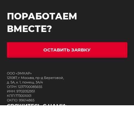
ПОРАБОТАЕМ
ВМЕСТЕ?
ОСТАВИТЬ ЗАЯВКУ
ООО «ЭМКАР»
121087, г. Москва, пр-д Береговой,
д. 5А, к. 1, помещ. 3А/4
ОГРН: 1237700085655
ИНН: 9702052951
КПП:773001001
ОКПО: 99614865
СВЯЖИТЕСЬ С НАМИ:
+7 (495) 323-64-24
support@m-kar.ru