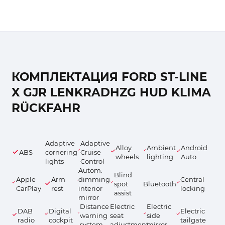
КОМПЛЕКТАЦИЯ FORD ST-LINE
X GJR LENKRADHZG HUD KLIMA
RÜCKFAHR
Adaptive
Adaptive
Alloy
Ambient
Android
ABS
cornering
Cruise
wheels
lighting
Auto
lights
Control
Autom.
Blind
Apple
Arm
dimming
Central
spot
Bluetooth
CarPlay
rest
interior
locking
assist
mirror
Distance
Electric
Electric
DAB
Digital
Electric
warning
seat
side
radio
cockpit
tailgate
system
adjustment
mirror