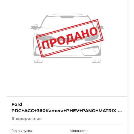
Ford
PDC+ACC+360Kamera+PHEV+PANO+MATRIX-
LED+CarPlay
Внедорожник
Год выпуска
Мощность