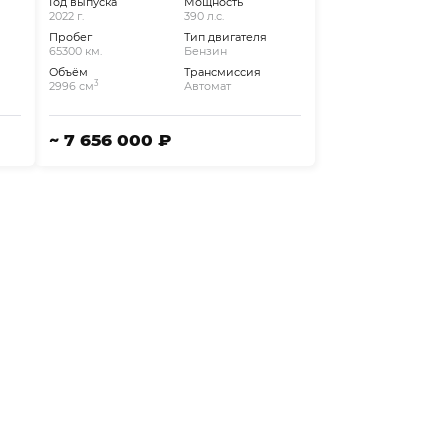
Год выпуска
Мощность
2022 г.
390 л.с.
Пробег
Тип двигателя
65300 км.
Бензин
Объём
Трансмиссия
3
2996 см
Автомат
~ 7 656 000 ₽