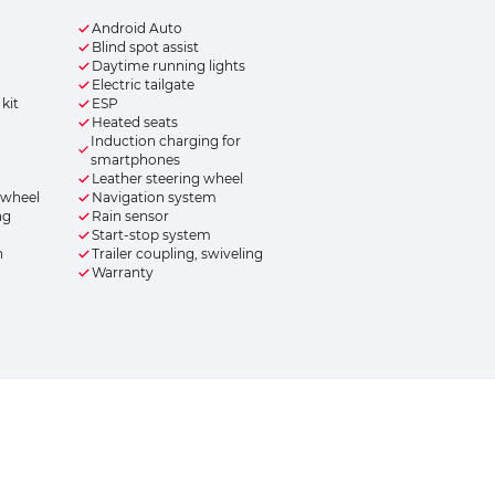
Android Auto
Blind spot assist
Daytime running lights
Electric tailgate
kit
ESP
Heated seats
Induction charging for
smartphones
Leather steering wheel
 wheel
Navigation system
ng
Rain sensor
Start-stop system
n
Trailer coupling, swiveling
Warranty