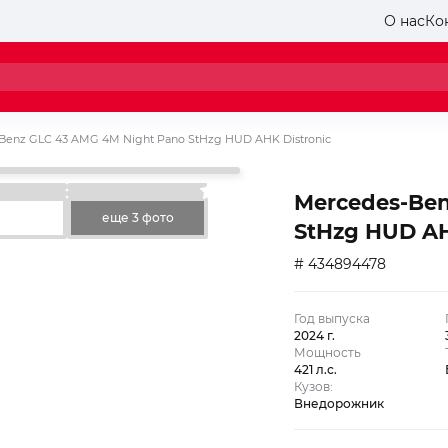
О нас
Ко
Benz GLC 43 AMG 4M Night Pano StHzg HUD AHK Distronic
Mercedes-Ben
еще 3 фото
StHzg HUD AH
# 434894478
Год выпуска
2024 г.
Мощность
421 л.с.
Кузов:
Внедорожник