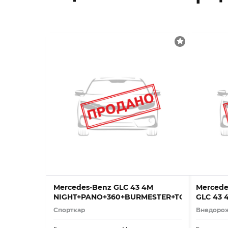
Mercedes-Benz GLC 43 4M
Mercede
NIGHT+PANO+360+BURMESTER+TOTW+KEYLE
GLC 43 
Night*P
Спорткар
Внедоро