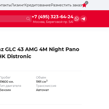
0
нтакты
Лизинг
Кредитование
Разместить заказ
+7 (495) 323-64-24
Москва, Береговой пр. 5А1
z GLC 43 AMG 4M Night Pano
K Distronic
Пробег
Объём
3
39600 км.
1991 см
Тип двигателя
Трансмиссия
Бензин
Автомат