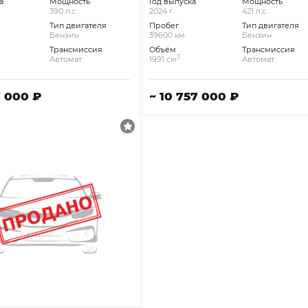
а
Мощность
Год выпуска
Мощность
390 л.с.
2024 г.
421 л.с.
Тип двигателя
Пробег
Тип двигателя
Бензин
39600 км.
Бензин
Трансмиссия
Объём
Трансмиссия
3
Автомат
1991 см
Автомат
7 000 ₽
~ 10 757 000 ₽