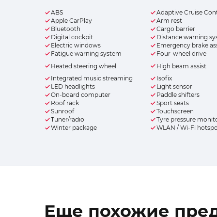
ABS
Adaptive Cruise Con
Apple CarPlay
Arm rest
Bluetooth
Cargo barrier
Digital cockpit
Distance warning s
Electric windows
Emergency brake ass
Fatigue warning system
Four-wheel drive
Heated steering wheel
High beam assist
Integrated music streaming
Isofix
LED headlights
Light sensor
On-board computer
Paddle shifters
Roof rack
Sport seats
Sunroof
Touchscreen
Tuner/radio
Tyre pressure monit
Winter package
WLAN / Wi-Fi hotsp
Еще похожие пре