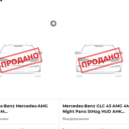
s-Benz Mercedes-AMG
Mercedes-Benz GLC 43 AMG 4
SS
4M
Night Pano StHzg HUD AHK
ano*FAP*AHK*HUD*Ca
Distronic
жник
Внедорожник