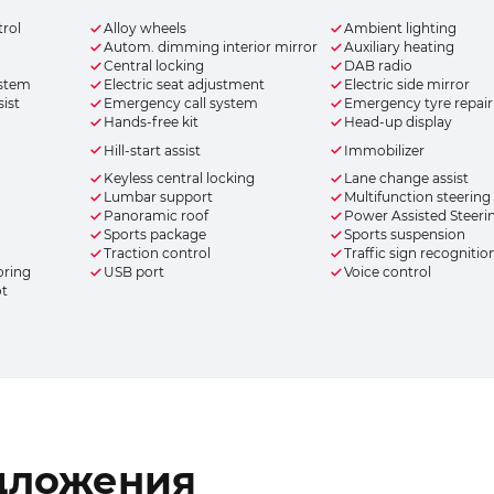
trol
Alloy wheels
Ambient lighting
Autom. dimming interior mirror
Auxiliary heating
Central locking
DAB radio
ystem
Electric seat adjustment
Electric side mirror
ist
Emergency call system
Emergency tyre repair 
Hands-free kit
Head-up display
Hill-start assist
Immobilizer
Keyless central locking
Lane change assist
Lumbar support
Multifunction steering
Panoramic roof
Power Assisted Steeri
Sports package
Sports suspension
Traction control
Traffic sign recognitio
oring
USB port
Voice control
ot
дложения