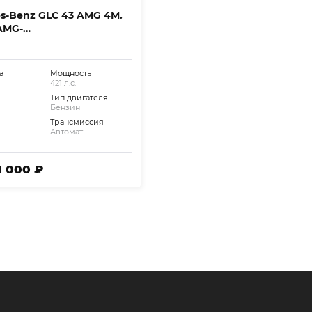
s-Benz GLC 43 AMG 4M.
AMG-
iebedach+AHK
а
Мощность
421 л.с.
Тип двигателя
Бензин
Трансмиссия
Автомат
1 000 ₽