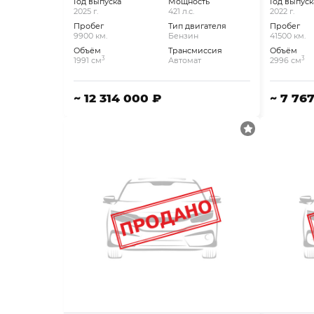
Год выпуска
Мощность
Год выпуск
2025 г.
421 л.с.
2022 г.
Пробег
Тип двигателя
Пробег
9900 км.
Бензин
41500 км.
Объём
Трансмиссия
Объём
3
3
1991 см
Автомат
2996 см
~ 12 314 000 ₽
~ 7 76