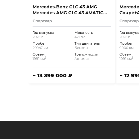
Mercedes-Benz GLC 43 AMG
Mercede
Mercedes-AMG GLC 43 4MATIC
Coupé+
Coupé …
Pan.Sch
Спорткар
Спорткар
Год выпуска
Мощность
Год выпуск
2025 г.
421 л.с.
2025 г.
Пробег
Тип двигателя
Пробег
20947 км.
Бензин
9900 км.
Объём
Трансмиссия
Объём
3
3
1991 см
Автомат
1991 см
~ 13 399 000 ₽
~ 12 99