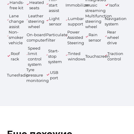
Hands-
Heated
start
Immobilizer
music
Isofix
free kit
seats
assist
streaming
Lane
Leather
Multifunction
Light
Lumbar
Navigation
change
steering
steering
sensor
support
system
assist
wheel
wheel
Non-
Power
Rear
On-board
Particulate
Rain
smoker
Assisted
wheel
computer
filter
sensor
vehicle
Steering
drive
Speed
Start-
Roof
limit
Tinted
Traction
stop
Touchscreen
rack
control
windows
control
system
system
Tyre
USB
Tuner/radio
pressure
port
monitoring