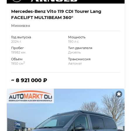
Mercedes-Benz Vito 119 CDI Tourer Lang
FACELIFT MULTIBEAM 360°
Минивэн
Год выпуска
Мощность
2024 г.
190 л.с.
Пробег
Тип двигателя
19982 км.
Дизель
Объём
Трансмиссия
3
1950 см
Автомат
~ 8 921 000 ₽