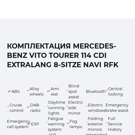
КОМПЛЕКТАЦИЯ MERCEDES-
BENZ VITO TOURER 114 CDI
EXTRALANG 8-SITZE NAVI RFK
Blind
Alloy
Arm
Central
ABS
spot
Bluetooth
wheels
rest
locking
assist
Daytime
Electric
Cruise
DAB
Electric
Emergency
running
side
control
radio
windows
brake assist
lights
mirror
Fatigue
Folding
Full
Emergency
Fog
ESP
warning
exterior
Service
call system
lamps
system
mirrors
History
Hill-
Integrated