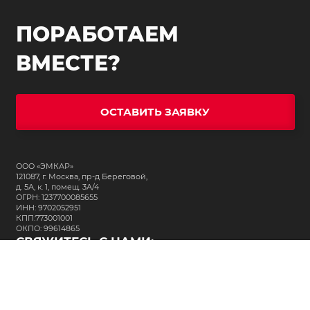
ПОРАБОТАЕМ
ВМЕСТЕ?
ОСТАВИТЬ ЗАЯВКУ
ООО «ЭМКАР»
121087, г. Москва, пр-д Береговой,
д. 5А, к. 1, помещ. 3А/4
ОГРН: 1237700085655
ИНН: 9702052951
КПП:773001001
ОКПО: 99614865
СВЯЖИТЕСЬ С НАМИ:
+7 (495) 323-64-24
support@m-kar.ru