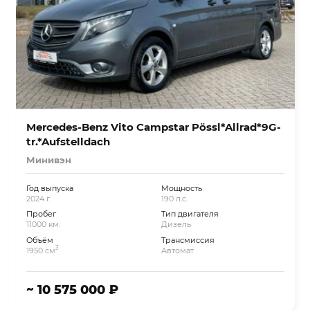
Mercedes-Benz Vito Campstar Pössl*Allrad*9G-
tr.*Aufstelldach
Минивэн
Год выпуска
Мощность
2024 г.
190 л.с.
Пробег
Тип двигателя
11000 км.
Дизель
Объём
Трансмиссия
3
1950 см
Автомат
~ 10 575 000 ₽