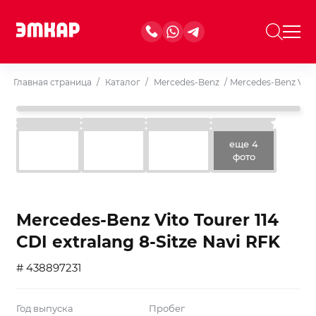
Главная страница
/
Каталог
/
Mercedes-Benz
/
Mercedes-Benz Vito 
еще 4
фото
Mercedes-Benz Vito Tourer 114
CDI extralang 8-Sitze Navi RFK
# 438897231
Год выпуска
Пробег