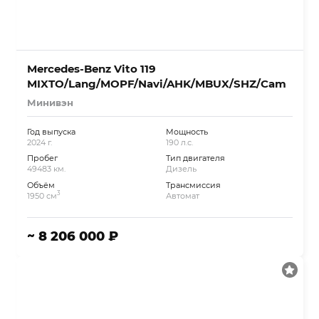
Mercedes-Benz Vito 119
MIXTO/Lang/MOPF/Navi/AHK/MBUX/SHZ/Cam
Минивэн
Год выпуска
Мощность
2024 г.
190 л.с.
Пробег
Тип двигателя
49483 км.
Дизель
Объём
Трансмиссия
3
1950 см
Автомат
~ 8 206 000 ₽