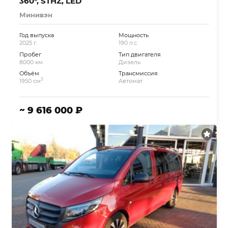
360°, STHZ, LED
Минивэн
Год выпуска
Мощность
2025 г.
190 л.с.
Пробег
Тип двигателя
8000 км.
Дизель
Объём
Трансмиссия
3
1950 см
Автомат
~ 9 616 000 ₽