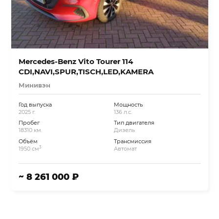
Mercedes-Benz Vito Tourer 114
CDI,NAVI,SPUR,TISCH,LED,KAMERA
Минивэн
Год выпуска
Мощность
2025 г.
136 л.с.
Пробег
Тип двигателя
18310 км.
Дизель
Объём
Трансмиссия
3
1950 см
Автомат
~ 8 261 000 ₽