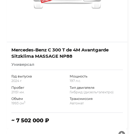
Mercedes-Benz C 300 T de 4M Avantgarde
Sitzklima MASSAGE NP88
Универсал
Год выпуска
Мощность
2024 г.
197 л.с.
Пробег
Тип двигателя
21151 км.
Гибрид (дизель+электро)
Объём
Трансмиссия
3
1993 см
Автомат
~ 7 502 000 ₽