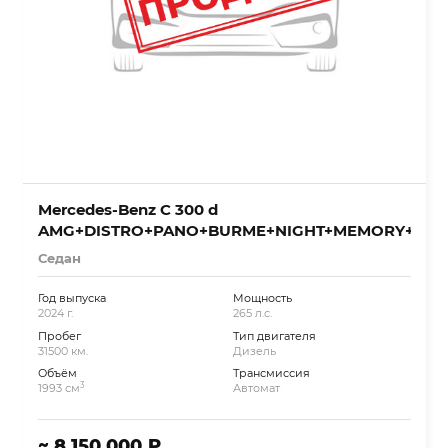
Mercedes-Benz C 300 d
AMG+DISTRO+PANO+BURME+NIGHT+MEMORY+360
Седан
Год выпуска
Мощность
2024 г.
265 л.с.
Пробег
Тип двигателя
31500 км.
Дизель
Объём
Трансмиссия
3
1993 см
Автомат
~ 8 150 000 ₽