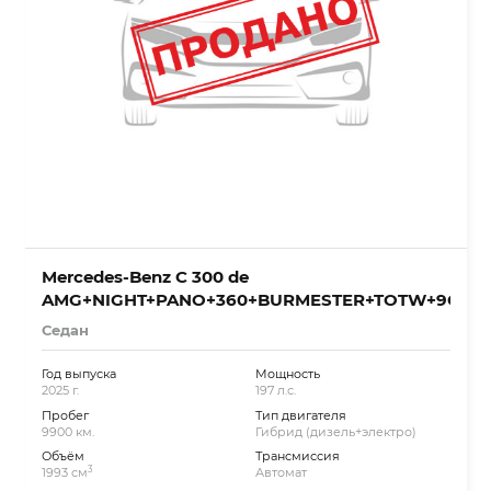
Mercedes-Benz C 300 de
AMG+NIGHT+PANO+360+BURMESTER+TOTW+9G
Седан
Год выпуска
Мощность
2025 г.
197 л.с.
Пробег
Тип двигателя
9900 км.
Гибрид (дизель+электро)
Объём
Трансмиссия
3
1993 см
Автомат