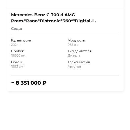
Mercedes-Benz C 300 d AMG
Prem.*Pano*Distronic*360°*Digital-L.
Седан
Год выпуска
Мощность
2024 г.
265 л.с.
Пробег
Тип двигателя
19800 км.
Дизель
Объём
Трансмиссия
3
1993 см
Автомат
~ 8 351 000 ₽