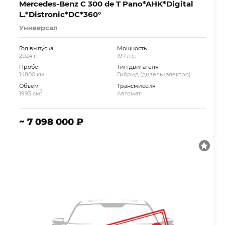
Mercedes-Benz C 300 de T Pano*AHK*Digital
L.*Distronic*DC*360°
Универсал
Год выпуска
Мощность
2024 г.
197 л.с.
Пробег
Тип двигателя
14800 км.
Гибрид (дизель+электро)
Объём
Трансмиссия
3
1993 см
Автомат
~ 7 098 000 ₽