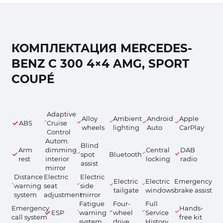
КОМПЛЕКТАЦИЯ MERCEDES-
BENZ C 300 4×4 AMG, SPORT
COUPÉ
Adaptive
Alloy
Ambient
Android
Apple
ABS
Cruise
wheels
lighting
Auto
CarPlay
Control
Autom.
Blind
Arm
dimming
Central
DAB
spot
Bluetooth
rest
interior
locking
radio
assist
mirror
Distance
Electric
Electric
Electric
Electric
Emergency
warning
seat
side
tailgate
windows
brake assist
system
adjustment
mirror
Fatigue
Four-
Full
Emergency
Hands-
ESP
warning
wheel
Service
call system
free kit
system
drive
History