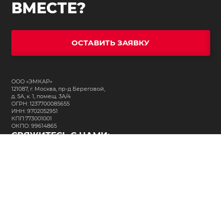
ВМЕСТЕ?
ОСТАВИТЬ ЗАЯВКУ
ООО «ЭМКАР»
121087, г. Москва, пр-д Береговой,
д. 5А, к. 1, помещ. 3А/4
ОГРН: 1237700085655
ИНН: 9702052951
КПП:773001001
ОКПО: 99614865
СВЯЖИТЕСЬ С НАМИ:
+7 (495) 323-64-24
support@m-kar.ru