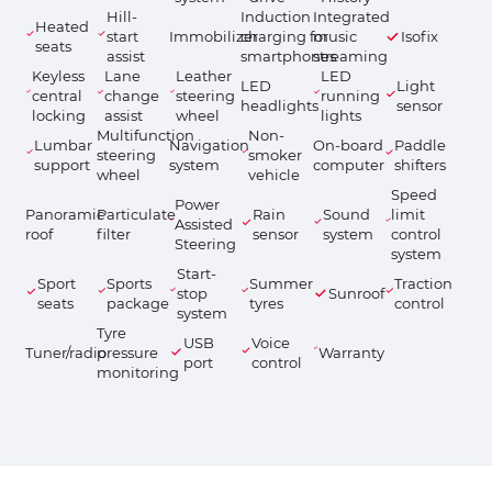
Hill-
Induction
Integrated
Heated
start
Immobilizer
charging for
music
Isofix
seats
assist
smartphones
streaming
Keyless
Lane
Leather
LED
LED
Light
central
change
steering
running
headlights
sensor
locking
assist
wheel
lights
Multifunction
Non-
Lumbar
Navigation
On-board
Paddle
steering
smoker
support
system
computer
shifters
wheel
vehicle
Speed
Power
Panoramic
Particulate
Rain
Sound
limit
Assisted
roof
filter
sensor
system
control
Steering
system
Start-
Sport
Sports
Summer
Traction
stop
Sunroof
seats
package
tyres
control
system
Tyre
USB
Voice
Tuner/radio
pressure
Warranty
port
control
monitoring