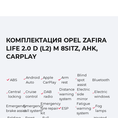
КОМПЛЕКТАЦИЯ OPEL ZAFIRA
LIFE 2.0 D (L2) M 8SITZ, AHK,
CARPLAY
Blind
Android
Apple
Arm
ABS
spot
Bluetooth
Auto
CarPlay
rest
assist
Distance
Electric
Central
Cruise
DAB
Electric
warning
side
locking
control
radio
windows
system
mirror
Emergency
Fatigue
Emergency
Emergency
Fog
tyre repair
ESP
warning
brake assist
call system
lamps
kit
system
Folding
Front
Full
Heated