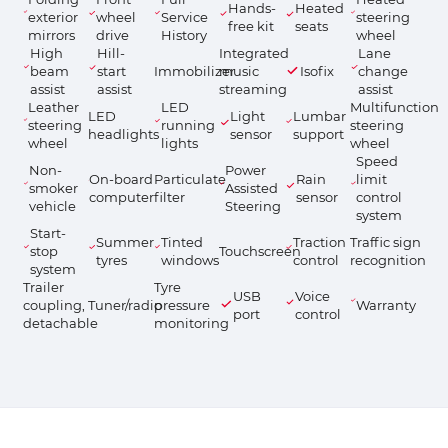
Hands-
Heated
exterior
wheel
Service
steering
free kit
seats
mirrors
drive
History
wheel
High
Hill-
Integrated
Lane
beam
start
Immobilizer
music
Isofix
change
assist
assist
streaming
assist
Leather
LED
Multifunction
LED
Light
Lumbar
steering
running
steering
headlights
sensor
support
wheel
lights
wheel
Speed
Non-
Power
On-board
Particulate
Rain
limit
smoker
Assisted
computer
filter
sensor
control
vehicle
Steering
system
Start-
Summer
Tinted
Traction
Traffic sign
stop
Touchscreen
tyres
windows
control
recognition
system
Trailer
Tyre
USB
Voice
coupling,
Tuner/radio
pressure
Warranty
port
control
detachable
monitoring