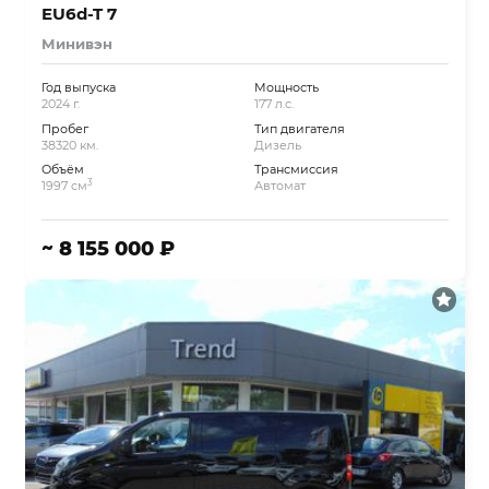
EU6d-T 7
Минивэн
Год выпуска
Мощность
2024 г.
177 л.с.
Пробег
Тип двигателя
38320 км.
Дизель
Объём
Трансмиссия
3
1997 см
Автомат
~ 8 155 000 ₽