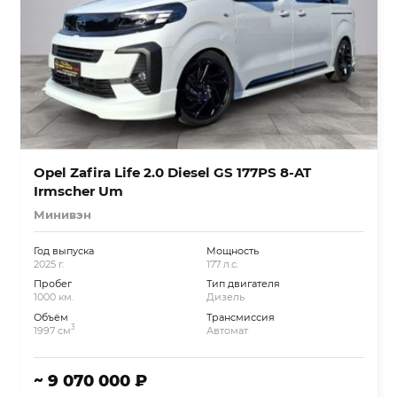
Opel Zafira Life 2.0 Diesel GS 177PS 8-AT
Irmscher Um
Минивэн
Год выпуска
Мощность
2025 г.
177 л.с.
Пробег
Тип двигателя
1000 км.
Дизель
Объём
Трансмиссия
3
1997 см
Автомат
~ 9 070 000 ₽