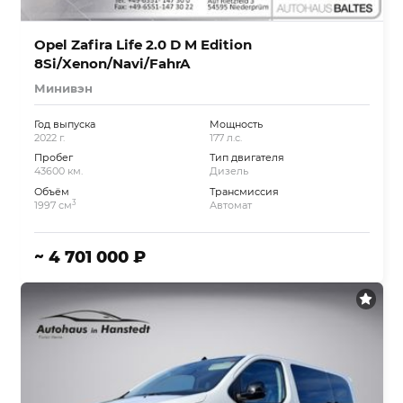
Opel Zafira Life 2.0 D M Edition
8Si/Xenon/Navi/FahrA
Минивэн
Год выпуска
Мощность
2022 г.
177 л.с.
Пробег
Тип двигателя
43600 км.
Дизель
Объём
Трансмиссия
3
1997 см
Автомат
~ 4 701 000 ₽