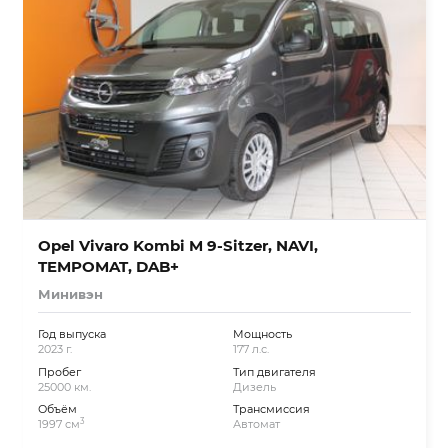
Opel Vivaro Kombi M 9-Sitzer, NAVI,
TEMPOMAT, DAB+
Минивэн
Год выпуска
Мощность
2023 г.
177 л.с.
Пробег
Тип двигателя
25000 км.
Дизель
Объём
Трансмиссия
3
1997 см
Автомат