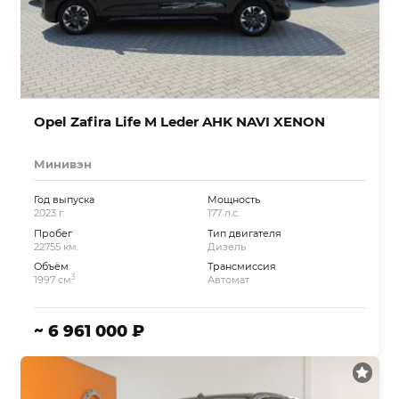
Opel Zafira Life M Leder AHK NAVI XENON
Минивэн
Год выпуска
Мощность
2023 г.
177 л.с.
Пробег
Тип двигателя
22755 км.
Дизель
Объём
Трансмиссия
3
1997 см
Автомат
~ 6 961 000 ₽