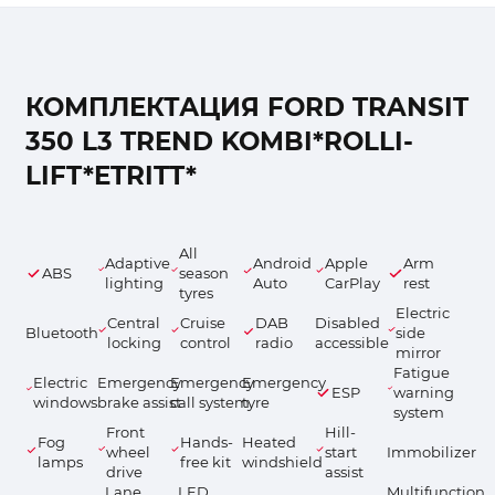
КОМПЛЕКТАЦИЯ FORD TRANSIT
350 L3 TREND KOMBI*ROLLI-
LIFT*ETRITT*
All
Adaptive
Android
Apple
Arm
ABS
season
lighting
Auto
CarPlay
rest
tyres
Electric
Central
Cruise
DAB
Disabled
Bluetooth
side
locking
control
radio
accessible
mirror
Fatigue
Electric
Emergency
Emergency
Emergency
ESP
warning
windows
brake assist
call system
tyre
system
Front
Hill-
Fog
Hands-
Heated
wheel
start
Immobilizer
lamps
free kit
windshield
drive
assist
Lane
LED
Multifunction