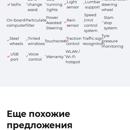
Light
Lumbar
Isofix
change
running
steering
sensor
support
assist
lights
wheel
Speed
Power
Start-
On-board
Particulate
Rain
limit
Assisted
stop
computer
filter
sensor
control
Steering
system
system
Tyre
Steel
Tinted
Traction
Traffic sign
Touchscreen
pressure
wheels
windows
control
recognition
monitoring
WLAN /
USB
Voice
Warranty
Wi-Fi
port
control
hotspot
Еще похожие
предложения