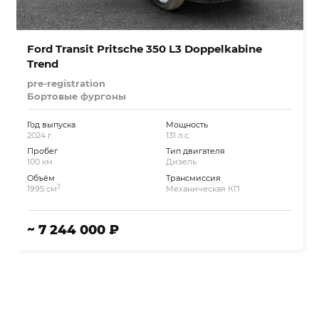
Ford Transit Pritsche 350 L3 Doppelkabine
Trend
pre-registration
Бортовые фургоны
Год выпуска
Мощность
2024 г.
131 л.с.
Пробег
Тип двигателя
100 км.
Дизель
Объём
Трансмиссия
3
1995 см
Механическая КП
~ 7 244 000 ₽