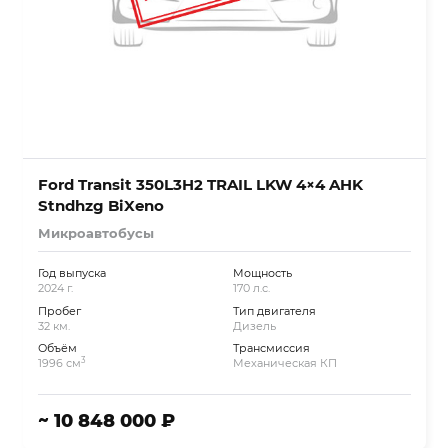
Ford Transit 350L3H2 TRAIL LKW 4×4 AHK
Stndhzg BiXeno
Микроавтобусы
Год выпуска
Мощность
2024 г.
170 л.с.
Пробег
Тип двигателя
32 км.
Дизель
Объём
Трансмиссия
3
1996 см
Механическая КП
~ 10 848 000 ₽