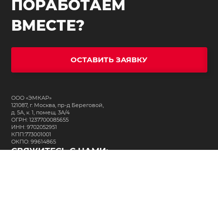
ПОРАБОТАЕМ
ВМЕСТЕ?
ОСТАВИТЬ ЗАЯВКУ
ООО «ЭМКАР»
121087, г. Москва, пр-д Береговой,
д. 5А, к. 1, помещ. 3А/4
ОГРН: 1237700085655
ИНН: 9702052951
КПП:773001001
ОКПО: 99614865
СВЯЖИТЕСЬ С НАМИ:
+7 (495) 323-64-24
support@m-kar.ru