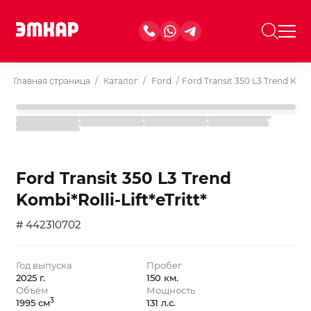
Главная страница
/
Каталог
/
Ford
/
Ford Transit 350 L3 Trend Kombi
Ford Transit 350 L3 Trend
Kombi*Rolli-Lift*eTritt*
# 442310702
Год выпуска
Пробег
2025 г.
150 км.
Объём
Мощность
3
1995 см
131 л.с.