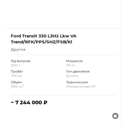
Ford Transit 330 L3H2 Lkw VA
Trend/RFK/PPS/SHZ/FSB/Kl
Другое
Год выпуска
Мощность
2024 г.
131 л.с.
Пробег
Тип двигателя
1100 км.
Дизель
Объём
Трансмиссия
3
1996 см
Механическая КП
~ 7 244 000 ₽