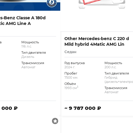
s-Benz Classe A 180d
ic AMG Line A
Other Mercedes-benz C 220 d
а
Мощность
Mild hybrid 4Matic AMG Lin
116 л.с.
Седан
Тип двигателя
Дизель
Трансмиссия
Год выпуска
Мощность
Автомат
2024 г.
200 л.с.
Пробег
Тип двигателя
7500 км.
Гибрид
(дизель+электро
Объём
3
1993 см
Трансмиссия
Автомат
4 000 ₽
~ 9 787 000 ₽