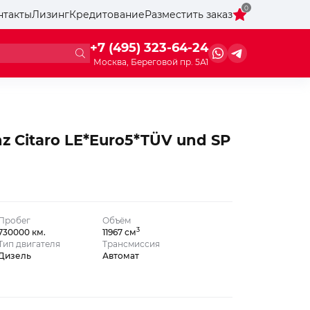
0
нтакты
Лизинг
Кредитование
Разместить заказ
+7 (495) 323-64-24
Москва, Береговой пр. 5А1
z Citaro LE*Euro5*TÜV und SP
Пробег
Объём
3
730000 км.
11967 см
Тип двигателя
Трансмиссия
Дизель
Автомат