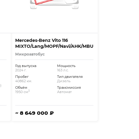
Mercedes-Benz Vito 116
MIXTO/Lang/MOPF/Navi/AHK/MBUX/SHZ/Cam
Микроавтобус
Год выпуска
Мощность
2024 г.
163 л.с.
Пробег
Тип двигателя
40862 км.
Дизель
)
Объём
Трансмиссия
3
1950 см
Автомат
~ 8 649 000 ₽