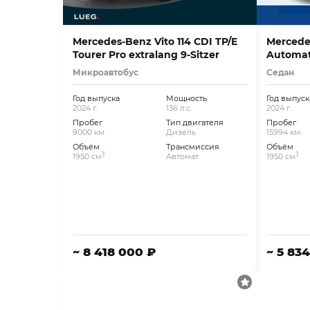
Mercedes-Benz Vito 114 CDI TP/E
Mercede
Tourer Pro extralang 9-Sitzer
Automat
Микроавтобус
Седан
Год выпуска
Мощность
Год выпуск
2024 г.
136 л.с.
2024 г.
Пробег
Тип двигателя
Пробег
9000 км.
Дизель
15994 км.
Объём
Трансмиссия
Объём
3
3
1950 см
Автомат
1950 см
~ 8 418 000 ₽
~ 5 83