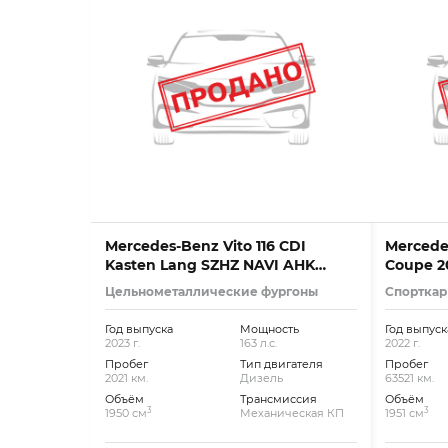
Mercedes-Benz Vito 116 CDI
Mercede
Kasten Lang SZHZ NAVI AHK
Coupe 2
SORTIMO
Цельнометаллические фургоны
Спорткар
Год выпуска
Мощность
Год выпуск
2023 г.
163 л.с.
2022 г.
Пробег
Тип двигателя
Пробег
2021 км.
Дизель
63521 км.
Объём
Трансмиссия
Объём
3
3
1950 см
Механическая КП
1951 см