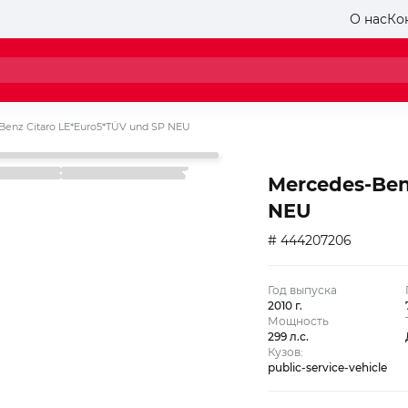
О нас
Ко
Benz Citaro LE*Euro5*TÜV und SP NEU
Mercedes-Ben
NEU
# 444207206
Год выпуска
2010 г.
Мощность
299 л.с.
Кузов:
public-service-vehicle