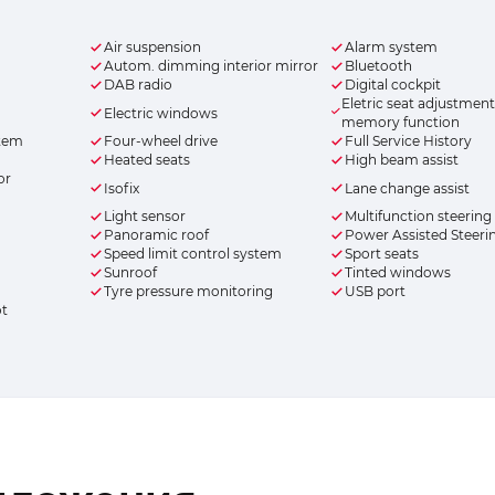
Air suspension
Alarm system
Autom. dimming interior mirror
Bluetooth
DAB radio
Digital cockpit
Eletric seat adjustment
Electric windows
memory function
stem
Four-wheel drive
Full Service History
Heated seats
High beam assist
or
Isofix
Lane change assist
Light sensor
Multifunction steering
Panoramic roof
Power Assisted Steeri
Speed limit control system
Sport seats
Sunroof
Tinted windows
Tyre pressure monitoring
USB port
ot