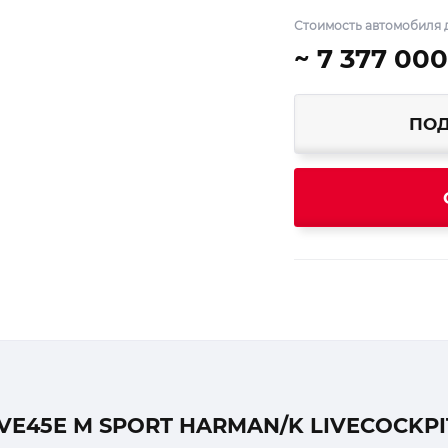
Стоимость автомобиля д
~ 7 377 000
ПОД
E45E M SPORT HARMAN/K LIVECOCKP