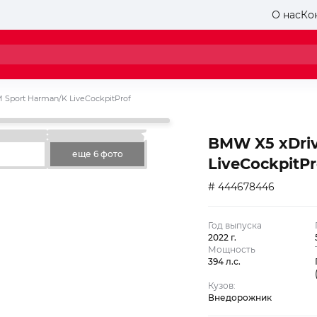
О нас
Ко
 Sport Harman/K LiveCockpitProf
BMW X5 xDriv
еще 6 фото
LiveCockpitPr
# 444678446
Год выпуска
2022 г.
Мощность
394 л.с.
Кузов:
Внедорожник