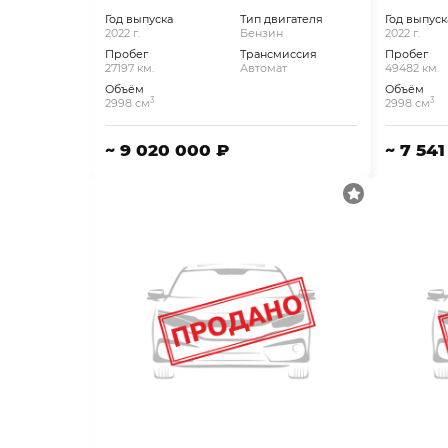
Год выпуска
Тип двигателя
Год выпуск
2022 г.
Бензин
2022 г.
Пробег
Трансмиссия
Пробег
27197 км.
Автомат
49482 км.
Объём
Объём
3
3
2998 см
2998 см
~ 9 020 000 ₽
~ 7 54