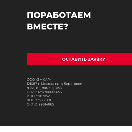
ПОРАБОТАЕМ
ВМЕСТЕ?
ОСТАВИТЬ ЗАЯВКУ
ООО «ЭМКАР»
121087, г. Москва, пр-д Береговой,
д. 5А, к. 1, помещ. 3А/4
ОГРН: 1237700085655
ИНН: 9702052951
КПП:773001001
ОКПО: 99614865