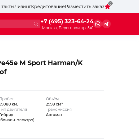
0
нтакты
Лизинг
Кредитование
Разместить заказ
+7 (495) 323-64-24
Москва, Береговой пр. 5А1
e45e M Sport Harman/K
of
Пробег
Объём
3
59080 км.
2998 см
Тип двигателя
Трансмиссия
Гибрид
Автомат
(бензин+электро)