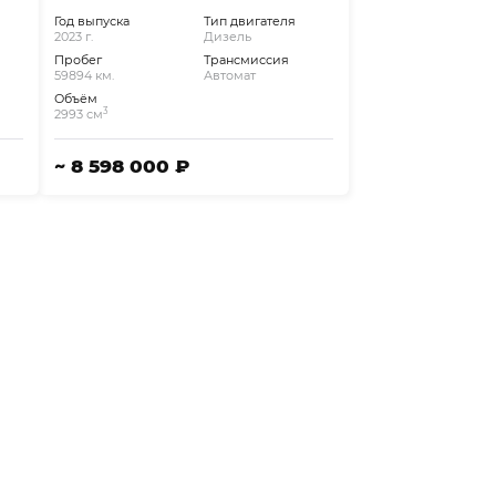
Год выпуска
Тип двигателя
2023 г.
Дизель
Пробег
Трансмиссия
59894 км.
Автомат
Объём
3
2993 см
~ 8 598 000 ₽