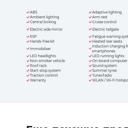
ABS
Adaptive lighting
Ambient lighting
Arm rest
Central locking
Cruise control
Electric side mirror
Electric tailgate
ESP
Fatigue warning sy
Hands-free kit
Heated rear seats
Induction charging f
Immobilizer
smartphones
LED headlights
LED running lights
Non-smoker vehicle
On-board computer
Roof rack
Sound system
Start-stop system
Summer tyres
Traction control
Tuner/radio
Warranty
WLAN / Wi-Fi hotsp