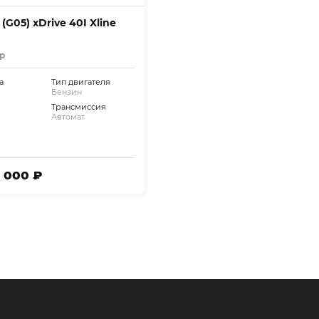
G05) xDrive 40I Xline
р
а
Тип двигателя
Бензин
Трансмиссия
Автомат
7 000 ₽