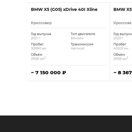
BMW X5 (G05) xDrive 40I Xline
BMW X5 (
Кроссовер
Кроссове
Год выпуска
Тип двигателя
Год выпуск
2021 г.
Бензин
2023 г.
Пробег
Трансмиссия
Пробег
30990 км.
Автомат
40202 км.
Объём
Объём
3
3
2998 см
2998 см
~ 7 150 000 ₽
~ 8 36