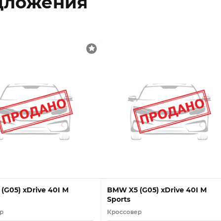
дложения
(G05) xDrive 40I M
BMW X5 (G05) xDrive 40I M
Sports
р
Кроссовер