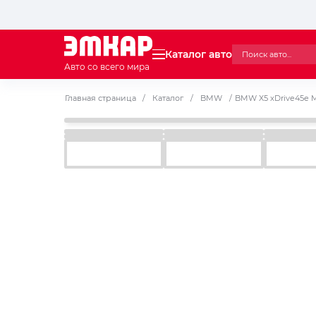
Каталог авто
Авто со всего мира
Главная страница
/
Каталог
/
BMW
/
BMW X5 xDrive45e M