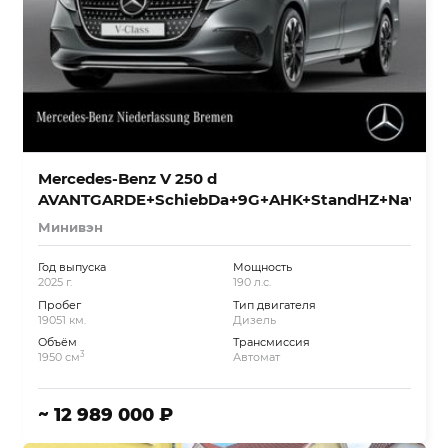
Mercedes-Benz V 250 d
AVANTGARDE+SchiebDa+9G+AHK+StandHZ+Navi
Минивэн
Год выпуска
Мощность
2025 г.
190 л.с.
Пробег
Тип двигателя
19051 км.
Дизель
Объём
Трансмиссия
3
1950 см
Автомат
~ 12 989 000 ₽