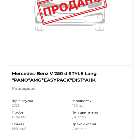
Mercedes-Benz V 250 d STYLE Lang
*PANO*AMG*EASYPACK*DIST*AHK
Универсал
Год выпуска
Мощность
2025 г.
190 л.с.
Пробег
Тип двигателя
13747 км.
Дизель
Объём
Трансмиссия
3
1950 см
Автомат