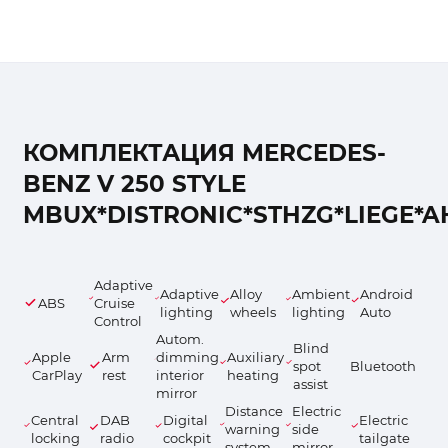
КОМПЛЕКТАЦИЯ MERCEDES-
BENZ V 250 STYLE
MBUX*DISTRONIC*STHZG*LIEGE*
Adaptive
Adaptive
Alloy
Ambient
Android
ABS
Cruise
lighting
wheels
lighting
Auto
Control
Autom.
Blind
Apple
Arm
dimming
Auxiliary
spot
Bluetooth
CarPlay
rest
interior
heating
assist
mirror
Distance
Electric
Central
DAB
Digital
Electric
warning
side
locking
radio
cockpit
tailgate
system
mirror