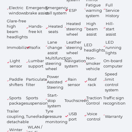
Fatigue
Full
Electric
Emergency
Emergency
ESP
warning
Service
windows
brake assist
call system
system
History
Glare-free
Heated
High
Hill-
high
Hands-
Heated
steering
beam
start
beam
free kit
seats
wheel
assist
assist
headlights
Lane
Leather
LED
LED
Immobilizer
Isofix
change
steering
running
headlights
assist
wheel
lights
Multifunction
Non-
Light
Lumbar
Navigation
On-board
steering
smoker
sensor
support
system
computer
wheel
vehicle
Speed
Power
Paddle
Particulate
Rain
Roof
limit
Assisted
shifters
filter
sensor
rack
control
Steering
system
Start-
Sports
Sports
Traction
Traffic sign
stop
Touchscreen
package
suspension
control
recognition
system
Trailer
Tyre
USB
Voice
coupling,
Tuner/radio
pressure
Warranty
port
control
detachable
monitoring
WLAN /
Winter