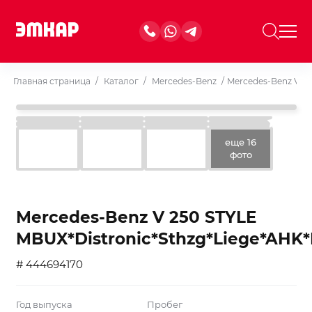
Главная страница
/
Каталог
/
Mercedes-Benz
/
Mercedes-Benz V 2
еще 16
фото
Mercedes-Benz V 250 STYLE
MBUX*Distronic*Sthzg*Liege*AH
# 444694170
Год выпуска
Пробег