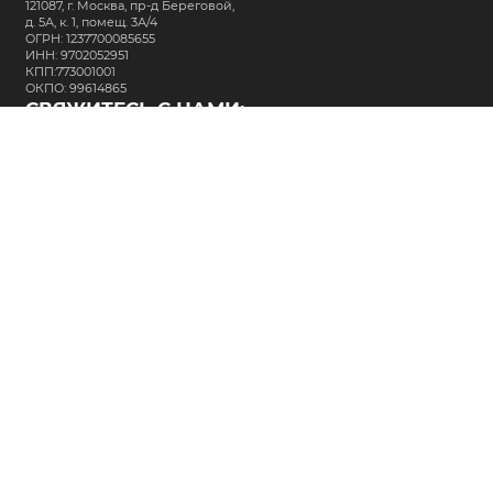
121087, г. Москва, пр-д Береговой,
д. 5А, к. 1, помещ. 3А/4
ОГРН: 1237700085655
ИНН: 9702052951
КПП:773001001
ОКПО: 99614865
СВЯЖИТЕСЬ С НАМИ:
+7 (495) 323-64-24
support@m-kar.ru
о нас
контакты
лизинг
кредитование
разместить заказ
Политика в отношении обработки персональных данных