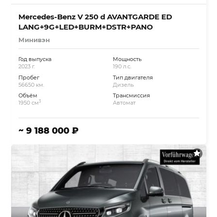
Mercedes-Benz V 250 d AVANTGARDE ED
LANG+9G+LED+BURM+DSTR+PANO
Минивэн
Год выпуска
Мощность
2023 г.
190 л.с.
Пробег
Тип двигателя
56650 км.
Дизель
Объём
Трансмиссия
3
1950 см
Автомат
~ 9 188 000 ₽