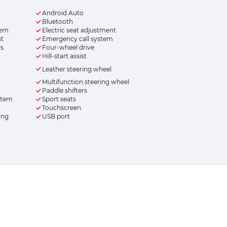
Android Auto
Bluetooth
tem
Electric seat adjustment
st
Emergency call system
rs
Four-wheel drive
Hill-start assist
Leather steering wheel
Multifunction steering wheel
Paddle shifters
ystem
Sport seats
Touchscreen
ing
USB port