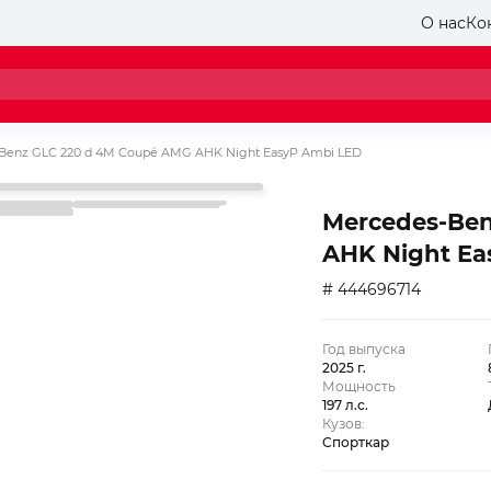
О нас
Ко
Benz GLC 220 d 4M Coupé AMG AHK Night EasyP Ambi LED
Mercedes-Ben
AHK Night Ea
# 444696714
Год выпуска
2025 г.
Мощность
197 л.с.
Кузов:
Спорткар