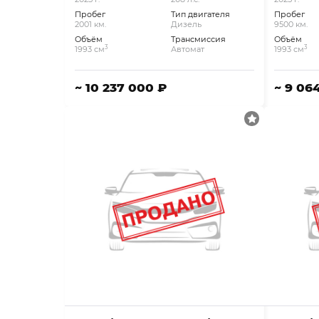
Пробег
Тип двигателя
Пробег
2001 км.
Дизель
9500 км.
Объём
Трансмиссия
Объём
3
3
1993 см
Автомат
1993 см
~ 10 237 000 ₽
~ 9 06