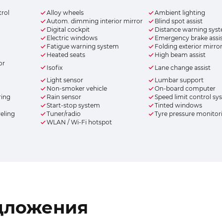
trol
Alloy wheels
Ambient lighting
Autom. dimming interior mirror
Blind spot assist
Digital cockpit
Distance warning sys
Electric windows
Emergency brake assi
Fatigue warning system
Folding exterior mirro
Heated seats
High beam assist
or
Isofix
Lane change assist
Light sensor
Lumbar support
Non-smoker vehicle
On-board computer
ring
Rain sensor
Speed limit control s
Start-stop system
Tinted windows
veling
Tuner/radio
Tyre pressure monitor
WLAN / Wi-Fi hotspot
дложения