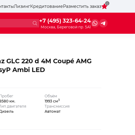
0
нтакты
Лизинг
Кредитование
Разместить заказ
+7 (495) 323-64-24
Москва, Береговой пр. 5А1
z GLC 220 d 4M Coupé AMG
syP Ambi LED
Пробег
Объём
3
8580 км.
1993 см
Тип двигателя
Трансмиссия
Дизель
Автомат