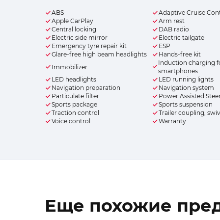
ABS
Adaptive Cruise Con
Apple CarPlay
Arm rest
Central locking
DAB radio
Electric side mirror
Electric tailgate
Emergency tyre repair kit
ESP
Glare-free high beam headlights
Hands-free kit
Induction charging f
Immobilizer
smartphones
LED headlights
LED running lights
Navigation preparation
Navigation system
Particulate filter
Power Assisted Stee
Sports package
Sports suspension
Traction control
Trailer coupling, swi
Voice control
Warranty
Еще похожие пре