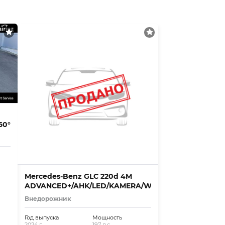
60°
Mercedes-Benz GLC 220d 4M
ADVANCED+/AHK/LED/KAMERA/WINTER/MBUX
Внедорожник
Год выпуска
Мощность
2024 г.
197 л.с.