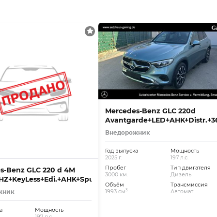
Mercedes-Benz GLC 220d
Avantgarde+LED+AHK+Distr.+3
Внедорожник
Год выпуска
Мощность
2025 г.
197 л.с.
Пробег
Тип двигателя
s-Benz GLC 220 d 4M
3000 км.
Дизель
HZ+KeyLess+Edi.+AHK+SpurW+LM
Объём
Трансмиссия
3
жник
1993 см
Автомат
а
Мощность
197 л.с.