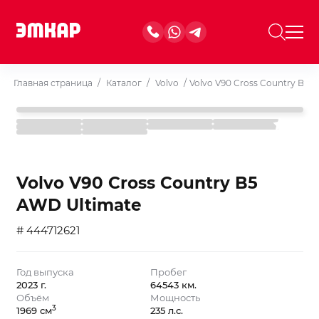
Главная страница
/
Каталог
/
Volvo
/
Volvo V90 Cross Country B5 
Volvo V90 Cross Country B5
AWD Ultimate
# 444712621
Год выпуска
Пробег
2023 г.
64543 км.
Объём
Мощность
3
1969 см
235 л.с.