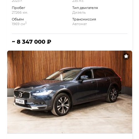
2023 г.
235 л.с.
Пробег
Тип двигателя
27266 км.
Дизель
Объём
Трансмиссия
3
1969 см
Автомат
~ 8 347 000 ₽