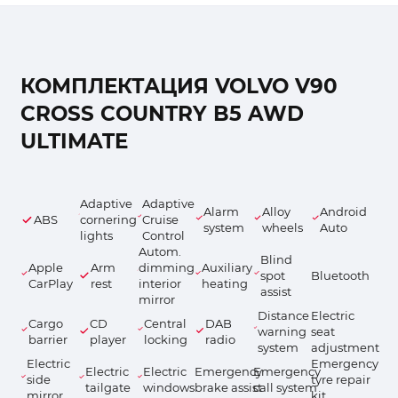
КОМПЛЕКТАЦИЯ VOLVO V90
CROSS COUNTRY B5 AWD
ULTIMATE
Adaptive
Adaptive
Alarm
Alloy
Android
ABS
cornering
Cruise
system
wheels
Auto
lights
Control
Autom.
Blind
Apple
Arm
dimming
Auxiliary
spot
Bluetooth
CarPlay
rest
interior
heating
assist
mirror
Distance
Electric
Cargo
CD
Central
DAB
warning
seat
barrier
player
locking
radio
system
adjustment
Electric
Emergency
Electric
Electric
Emergency
Emergency
side
tyre repair
tailgate
windows
brake assist
call system
mirror
kit