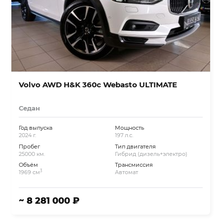
Volvo AWD H&K 360c Webasto ULTIMATE
Седан
Год выпуска
Мощность
2024 г.
197 л.с.
Пробег
Тип двигателя
25000 км.
Гибрид (дизель+электро)
Объём
Трансмиссия
3
1969 см
Автомат
~ 8 281 000 ₽