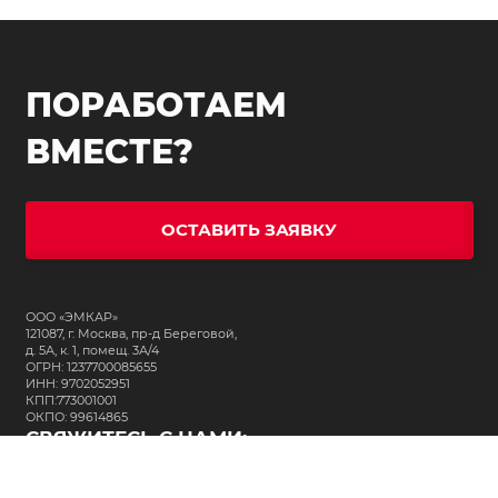
ПОРАБОТАЕМ
ВМЕСТЕ?
ОСТАВИТЬ ЗАЯВКУ
ООО «ЭМКАР»
121087, г. Москва, пр-д Береговой,
д. 5А, к. 1, помещ. 3А/4
ОГРН: 1237700085655
ИНН: 9702052951
КПП:773001001
ОКПО: 99614865
СВЯЖИТЕСЬ С НАМИ:
+7 (495) 323-64-24