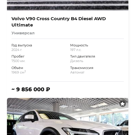
Volvo V90 Cross Country B4 Diesel AWD
Ultimate
Универсал
Год выпуска
Мощность
2024 г.
197 л.с.
Пробег
Тип двигателя
7500 км.
Дизель
Объём
Трансмиссия
3
1969 см
Автомат
~ 9 856 000 ₽