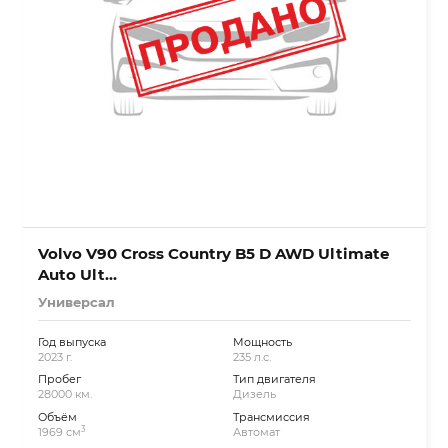
Volvo V90 Cross Country B5 D AWD Ultimate
Auto Ult…
Универсал
Год выпуска
Мощность
2023 г.
235 л.с.
Пробег
Тип двигателя
28000 км.
Дизель
Объём
Трансмиссия
3
1969 см
Автомат