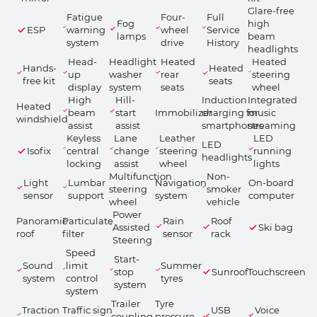
Glare-free
Fatigue
Four-
Full
Fog
high
ESP
warning
wheel
Service
lamps
beam
system
drive
History
headlights
Head-
Headlight
Heated
Heated
Hands-
Heated
up
washer
rear
steering
free kit
seats
display
system
seats
wheel
High
Hill-
Induction
Integrated
Heated
beam
start
Immobilizer
charging for
music
windshield
assist
assist
smartphones
streaming
Keyless
Lane
Leather
LED
LED
Isofix
central
change
steering
running
headlights
locking
assist
wheel
lights
Multifunction
Non-
Light
Lumbar
Navigation
On-board
steering
smoker
sensor
support
system
computer
wheel
vehicle
Power
Panoramic
Particulate
Rain
Roof
Assisted
Ski bag
roof
filter
sensor
rack
Steering
Speed
Start-
Sound
limit
Summer
stop
Sunroof
Touchscreen
system
control
tyres
system
system
Trailer
Tyre
Traction
Traffic sign
USB
Voice
coupling,
pressure