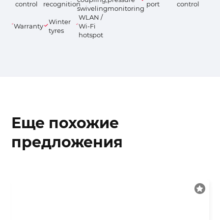
control
recognition
port
control
swiveling
monitoring
WLAN /
Winter
Warranty
Wi-Fi
tyres
hotspot
Еще похожие
предложения