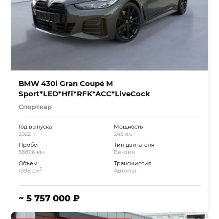
BMW 430i Gran Coupé M
Sport*LED*Hfi*RFK*ACC*LiveCock
Спорткар
Год выпуска
Мощность
2022 г.
245 л.с.
Пробег
Тип двигателя
58896 км.
Бензин
Объём
Трансмиссия
3
1998 см
Автомат
~ 5 757 000 ₽