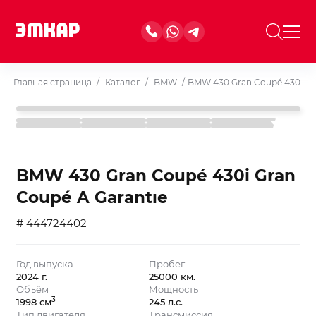
Главная страница
/
Каталог
/
BMW
/
BMW 430 Gran Coupé 430i Gr
BMW 430 Gran Coupé 430i Gran
Coupé A Garantıe
# 444724402
Год выпуска
Пробег
2024 г.
25000 км.
Объём
Мощность
3
1998 см
245 л.с.
Тип двигателя
Трансмиссия