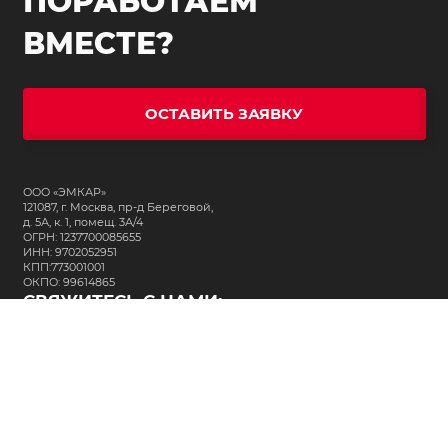
ПОРАБОТАЕМ
ВМЕСТЕ?
ОСТАВИТЬ ЗАЯВКУ
ООО «ЭМКАР»
121087, г. Москва, пр-д Береговой,
д. 5А, к. 1, помещ. 3А/4
ОГРН: 1237700085655
ИНН: 9702052951
КПП:773001001
ОКПО: 99614865
СВЯЖИТЕСЬ С НАМИ:
+7 (495) 323-64-24
support@m-kar.ru