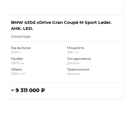
BMW 430d xDrive Gran Coupé M Sport Leder.
AHK. LED.
Спорткар
Год выпуска
Мощность
2025 г.
286 л.с.
Пробег
Тип двигателя
13875 км.
Дизель
Объём
Трансмиссия
3
2993 см
Автомат
~ 9 311 000 ₽