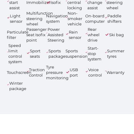
start
Immobilizer
Isofix
central
change
steering
assist
locking
assist
wheel
Multifunction
Non-
Light
Navigation
On-board
Paddle
steering
smoker
sensor
system
computer
shifters
wheel
vehicle
Passenger
Power
Rear
Particulate
Rain
seat Isofix
Assisted
wheel
Ski bag
filter
sensor
point
Steering
drive
Speed
Start-
limit
Sport
Sports
Sports
Summer
stop
control
seats
package
suspension
tyres
system
system
Tyre
Traction
USB
Voice
Touchscreen
pressure
Warranty
control
port
control
monitoring
Winter
package