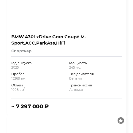
BMW 430i xDrive Gran Coupé M-
Sport,ACC,ParkAss,HiFi
Спорткар
Год выпуска
Мощность
2025 г.
245 л.с.
Пробег
Тип двигателя
13269 км.
Бензин
Объём
Трансмиссия
3
1998 см
Автомат
~ 7 297 000 ₽