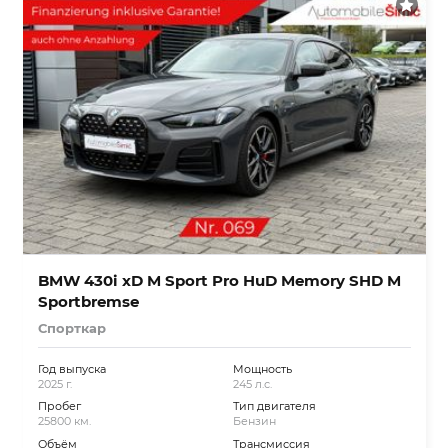
BMW 430i xD M Sport Pro HuD Memory SHD M
Sportbremse
Спорткар
Год выпуска
Мощность
2025 г.
245 л.с.
Пробег
Тип двигателя
25800 км.
Бензин
Объём
Трансмиссия