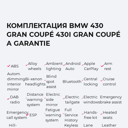
КОМПЛЕКТАЦИЯ BMW 430
GRAN COUPÉ 430I GRAN COUPÉ
A GARANTIE
Alloy
Ambient
Android
Apple
Arm
ABS
wheels
lighting
Auto
CarPlay
rest
Autom.
Blind
dimming
Bi-xenon
Central
Cruise
spot
Bluetooth
interior
headlights
locking
control
assist
mirror
Distance
Electric
DAB
Electric
Electric
Emergency
warning
side
radio
tailgate
windows
brake assist
system
mirror
Fatigue
Full
Emergency
Hands-
Heated
ESP
warning
Service
call system
free kit
seats
system
History
Hill-
Keyless
Lane
Leather