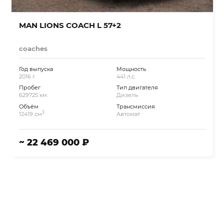
MAN LIONS COACH L 57+2
coaches
Год выпуска
Мощность
2016 г.
441 л.с.
Пробег
Тип двигателя
629725 км.
Дизель
Объём
Трансмиссия
3
12419 см
Автомат
~ 22 469 000 ₽