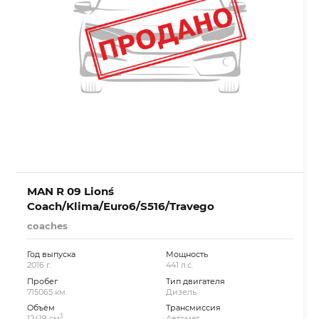
MAN R 09 Lion´s
Coach/Klima/Euro6/S516/Travego
coaches
Год выпуска
Мощность
2016 г.
441 л.с.
Пробег
Тип двигателя
715065 км.
Дизель
Объём
Трансмиссия
3
12419 см
Автомат