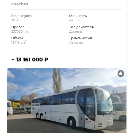
coaches
Год выпуска
Мощность
2014 г.
441 л.с.
Пробег
Тип двигателя
537000 км.
Дизель
Объём
Трансмиссия
3
12419 см
Автомат
~ 13 161 000 ₽