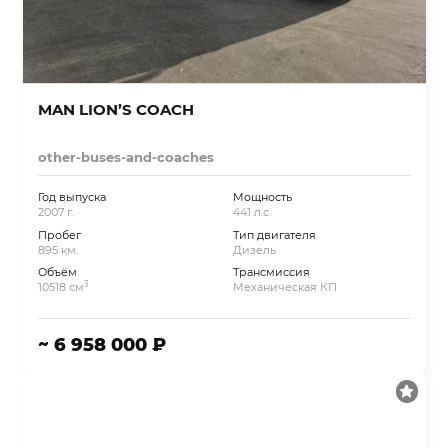
MAN LION’S COACH
other-buses-and-coaches
Год выпуска
Мощность
2007 г.
441 л.с.
Пробег
Тип двигателя
895 км.
Дизель
Объём
Трансмиссия
3
10518 см
Механическая КП
~ 6 958 000 ₽