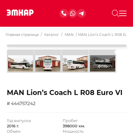
Главная страница
/
Каталог
/
MAN
/
MAN Lion’s Coach L R08 Euro 
еще 38
фото
MAN Lion’s Coach L R08 Euro VI
# 444757242
Год выпуска
Пробег
2016 г.
398000 км.
Объём
Мощность