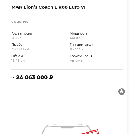
MAN Lion’s Coach L R08 Euro VI
coaches
Год выпуска
Мощность
2016 г.
441 л.с.
Пробег
Тип двигателя
398000 км.
Дизель
Объём
Трансмиссия
3
12419 см
Автомат
~ 24 063 000 ₽