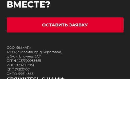
ВМЕСТЕ?
ОСТАВИТЬ ЗАЯВКУ
ООО «ЭМКАР»
121087, г. Москва, пр-д Береговой,
д. 5А, к. 1, помещ. 3А/4
ОГРН: 1237700085655
ИНН: 9702052951
КПП:773001001
ОКПО: 99614865
СВЯЖИТЕСЬ С НАМИ:
+7 (495) 323-64-24
support@m-kar.ru