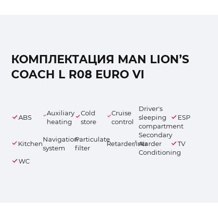
КОМПЛЕКТАЦИЯ MAN LION’S
COACH L R08 EURO VI
Driver's
Auxiliary
Cold
Cruise
ABS
sleeping
ESP
heating
store
control
compartment
Secondary
Navigation
Particulate
Kitchen
Retarder/Intarder
Air
TV
system
filter
Conditioning
WC