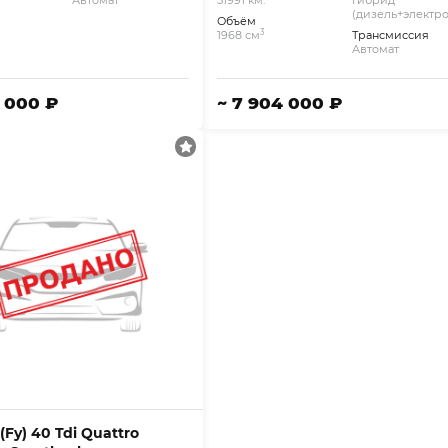
Автомат
51991 км.
Гибрид
(дизель+электро
Объём
3
1968 см
Трансмиссия
Автомат
2 000 ₽
~ 7 904 000 ₽
(Fy) 40 Tdi Quattro