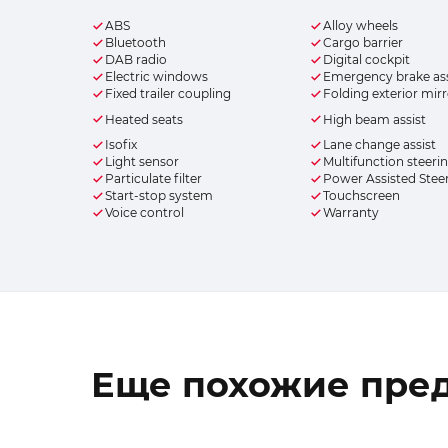
ABS
Alloy wheels
Bluetooth
Cargo barrier
DAB radio
Digital cockpit
Electric windows
Emergency brake ass
Fixed trailer coupling
Folding exterior mir
Heated seats
High beam assist
Isofix
Lane change assist
Light sensor
Multifunction steeri
Particulate filter
Power Assisted Stee
Start-stop system
Touchscreen
Voice control
Warranty
Еще похожие пре