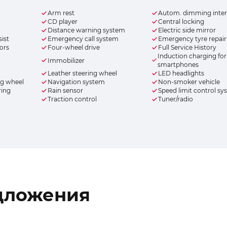
Arm rest
Autom. dimming interi
CD player
Central locking
Distance warning system
Electric side mirror
ist
Emergency call system
Emergency tyre repair 
rors
Four-wheel drive
Full Service History
Induction charging for
Immobilizer
smartphones
Leather steering wheel
LED headlights
ng wheel
Navigation system
Non-smoker vehicle
ring
Rain sensor
Speed limit control s
Traction control
Tuner/radio
дложения