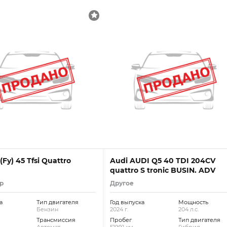
(Fy) 45 Tfsi Quattro
Audi AUDI Q5 40 TDI 204CV
quattro S tronic BUSIN. ADV
р
Другое
а
Тип двигателя
Год выпуска
Мощность
Бензин
2024 г.
204 л.с.
Трансмиссия
Пробег
Тип двигателя