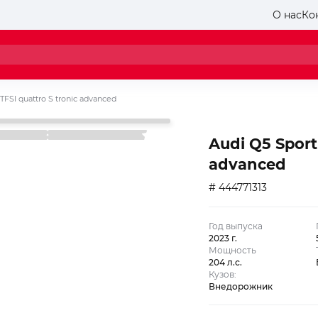
О нас
Ко
TFSI quattro S tronic advanced
Audi Q5 Sport
advanced
# 444771313
Год выпуска
2023 г.
Мощность
204 л.с.
Кузов:
Внедорожник