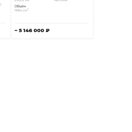
29802 км.
Автомат
)
Объём
3
1984 см
~ 5 146 000 ₽