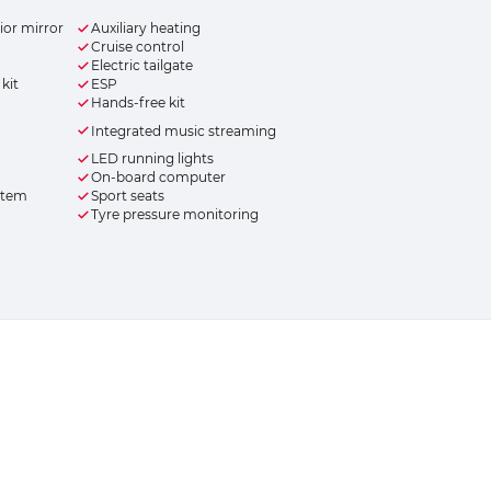
or mirror
Auxiliary heating
Cruise control
Electric tailgate
kit
ESP
Hands-free kit
Integrated music streaming
LED running lights
On-board computer
ystem
Sport seats
Tyre pressure monitoring