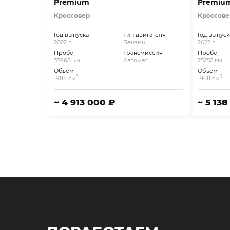
Premium
Premium
Кроссовер
Кроссове
Год выпуска
Тип двигателя
Год выпуск
2022 г.
Бензин
2022 г.
Пробег
Трансмиссия
Пробег
35968 км.
Автомат
25252 км.
Объём
Объём
3
3
1984 см
1968 см
~ 4 913 000 ₽
~ 5 138