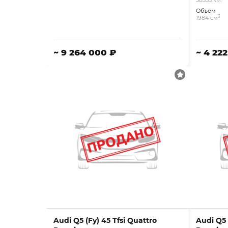
38353 км.
Объём
3
1984 см
~ 9 264 000 ₽
~ 4 22
Audi Q5 (Fy) 45 Tfsi Quattro
Audi Q5 