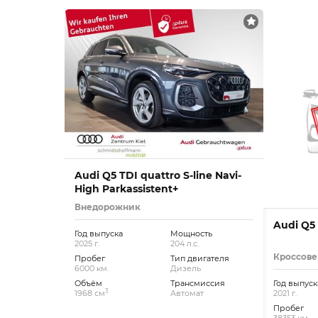
Audi Q5 TDI quattro S-line Navi-
High Parkassistent+
Внедорожник
Audi Q5 
Год выпуска
Мощность
2025 г.
204 л.с.
Кроссове
Пробег
Тип двигателя
6000 км.
Дизель
Объём
Трансмиссия
Год выпуск
3
1968 см
Автомат
2021 г.
Пробег