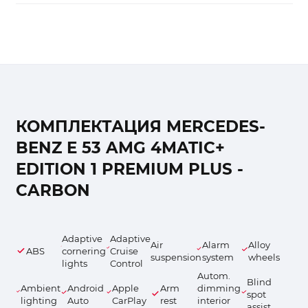
КОМПЛЕКТАЦИЯ MERCEDES-
BENZ E 53 AMG 4MATIC+
EDITION 1 PREMIUM PLUS -
CARBON
Adaptive
Adaptive
Air
Alarm
Alloy
ABS
cornering
Cruise
suspension
system
wheels
lights
Control
Autom.
Blind
Ambient
Android
Apple
Arm
dimming
spot
lighting
Auto
CarPlay
rest
interior
assist