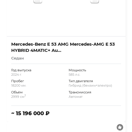
Mercedes-Benz E 53 AMG Mercedes-AMG E 53
HYBRID 4MATIC+ Au…
Седан
Год выпуска
Мощность
2024 г.
585 л.с.
Пробег
Тип двигателя
18200 км.
Гибрид (бензин+электро)
Объём
Трансмиссия
3
2999 см
Автомат
~ 15 196 000 ₽