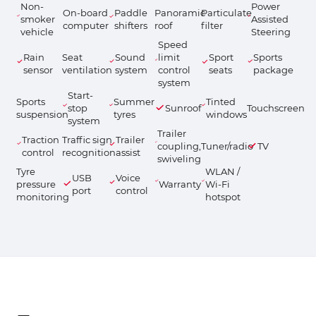
Non-
Power
On-board
Paddle
Panoramic
Particulate
smoker
Assisted
computer
shifters
roof
filter
vehicle
Steering
Speed
Rain
Seat
Sound
limit
Sport
Sports
sensor
ventilation
system
control
seats
package
system
Start-
Sports
Summer
Tinted
stop
Sunroof
Touchscreen
suspension
tyres
windows
system
Trailer
Traction
Traffic sign
Trailer
coupling,
Tuner/radio
TV
control
recognition
assist
swiveling
Tyre
WLAN /
USB
Voice
pressure
Warranty
Wi-Fi
port
control
monitoring
hotspot