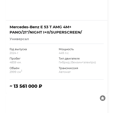
Mercedes-Benz E 53 T AMG 4M+
PANO/21″/NIGHT I+II/SUPERSCREEN/
Универсал
Год выпуска
Мощность
2024 г.
449 л.с.
Пробег
Тип двигателя
4859 км.
Гибрид (бензин+электро)
Объём
Трансмиссия
3
2999 см
Автомат
~ 13 561 000 ₽