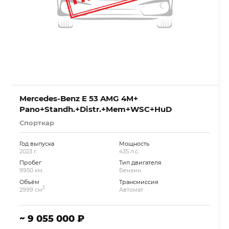
Mercedes-Benz E 53 AMG 4M+
Pano+Standh.+Distr.+Mem+WSC+HuD
Спорткар
Год выпуска
Мощность
2023 г.
435 л.с.
Пробег
Тип двигателя
9950 км.
Бензин
Объём
Трансмиссия
3
2999 см
Автомат
~ 9 055 000 ₽