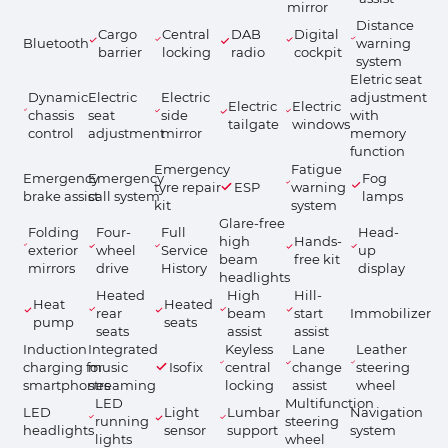
mirror
Distance
Cargo
Central
DAB
Digital
Bluetooth
warning
barrier
locking
radio
cockpit
system
Eletric seat
Dynamic
Electric
Electric
adjustment
Electric
Electric
chassis
seat
side
with
tailgate
windows
control
adjustment
mirror
memory
function
Emergency
Fatigue
Emergency
Emergency
Fog
tyre repair
ESP
warning
brake assist
call system
lamps
kit
system
Glare-free
Folding
Four-
Full
Head-
high
Hands-
exterior
wheel
Service
up
beam
free kit
mirrors
drive
History
display
headlights
Heated
High
Hill-
Heat
Heated
rear
beam
start
Immobilizer
pump
seats
seats
assist
assist
Induction
Integrated
Keyless
Lane
Leather
charging for
music
Isofix
central
change
steering
smartphones
streaming
locking
assist
wheel
LED
Multifunction
LED
Light
Lumbar
Navigation
running
steering
headlights
sensor
support
system
lights
wheel