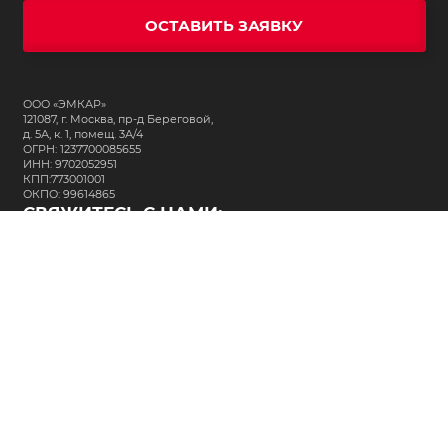
ОСТАВИТЬ ЗАЯВКУ
ООО «ЭМКАР»
121087, г. Москва, пр-д Береговой,
д. 5А, к. 1, помещ. 3А/4
ОГРН: 1237700085655
ИНН: 9702052951
КПП:773001001
ОКПО: 99614865
СВЯЖИТЕСЬ С НАМИ:
+7 (495) 323-64-24
support@m-kar.ru
о нас
контакты
лизинг
кредитование