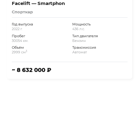
Facelift — Smartphon
Спорткар
Год выпуска
Мощность
2022 г.
436 л.с.
Пробег
Тип двигателя
30054 км.
Бензин
Объём
Трансмиссия
3
2999 см
Автомат
~ 8 632 000 ₽