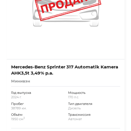
Mercedes-Benz Sprinter 317 Automatik Kamera
AHK3,5t 3,49% p.a.
Минивэн
Год выпуска
Мощность
2024 г.
170 л.с.
Пробег
Тип двигателя
38789 км.
Дизель
Объём
Трансмиссия
3
1950 см
Автомат