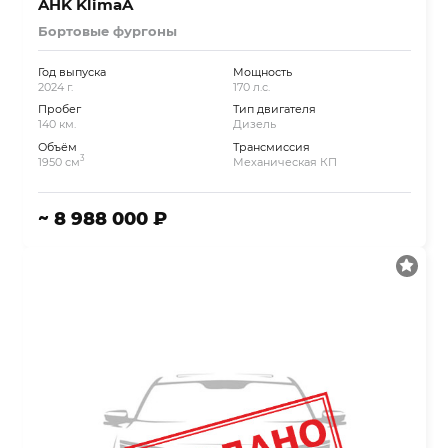
AHK KlimaA
Бортовые фургоны
Год выпуска
Мощность
2024 г.
170 л.с.
Пробег
Тип двигателя
140 км.
Дизель
Объём
Трансмиссия
3
1950 см
Механическая КП
~ 8 988 000 ₽