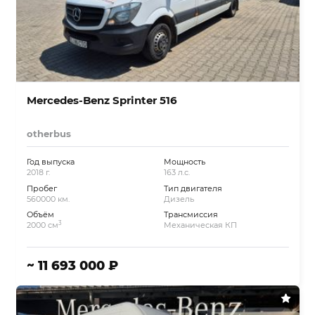
Mercedes-Benz Sprinter 516
otherbus
Год выпуска
Мощность
2018 г.
163 л.с.
Пробег
Тип двигателя
560000 км.
Дизель
Объём
Трансмиссия
3
2000 см
Механическая КП
~ 11 693 000 ₽