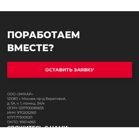
ПОРАБОТАЕМ
ВМЕСТЕ?
ОСТАВИТЬ ЗАЯВКУ
ООО «ЭМКАР»
121087, г. Москва, пр-д Береговой,
д. 5А, к. 1, помещ. 3А/4
ОГРН: 1237700085655
ИНН: 9702052951
КПП:773001001
ОКПО: 99614865
СВЯЖИТЕСЬ С НАМИ: