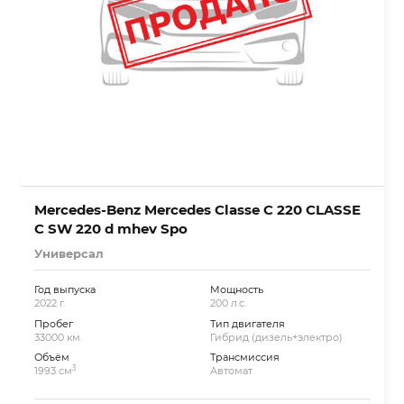
Mercedes-Benz Mercedes Classe C 220 CLASSE
C SW 220 d mhev Spo
Универсал
Год выпуска
Мощность
2022 г.
200 л.с.
Пробег
Тип двигателя
33000 км.
Гибрид (дизель+электро)
Объём
Трансмиссия
3
1993 см
Автомат