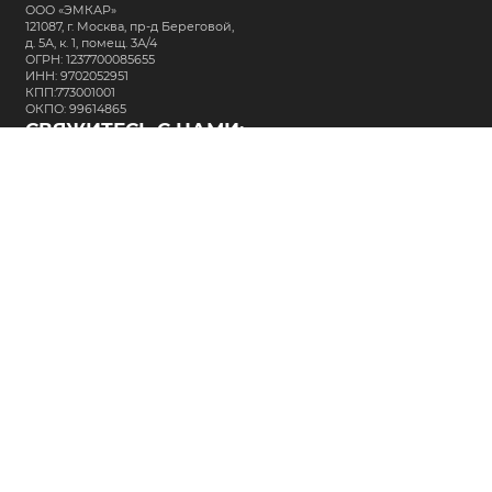
ООО «ЭМКАР»
121087, г. Москва, пр-д Береговой,
д. 5А, к. 1, помещ. 3А/4
ОГРН: 1237700085655
ИНН: 9702052951
КПП:773001001
ОКПО: 99614865
СВЯЖИТЕСЬ С НАМИ:
+7 (495) 323-64-24
support@m-kar.ru
о нас
контакты
лизинг
кредитование
разместить заказ
Политика в отношении обработки персональных данных