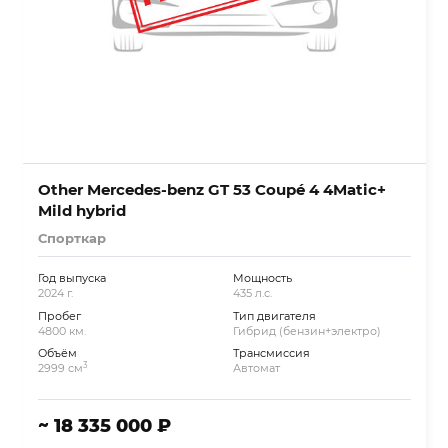
Other Mercedes-benz GT 53 Coupé 4 4Matic+
Mild hybrid
Спорткар
Год выпуска
Мощность
2024 г.
435 л.с.
Пробег
Тип двигателя
4800 км.
Гибрид (бензин+электро)
Объём
Трансмиссия
3
2999 см
Автомат
~ 18 335 000 ₽