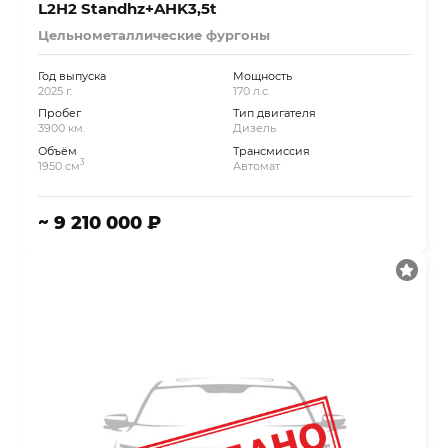
L2H2 Standhz+AHK3,5t
Цельнометаллические фургоны
Год выпуска
Мощность
2025 г.
170 л.с.
Пробег
Тип двигателя
3900 км.
Дизель
Объём
Трансмиссия
3
1950 см
Автомат
~ 9 210 000 ₽