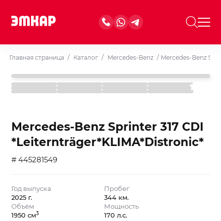
Главная страница
/
Каталог
/
Mercedes-Benz
/
Mercedes-Benz Sprin
Mercedes-Benz Sprinter 317 CDI
*Leiternträger*KLIMA*Distronic*
# 445281549
Год выпуска
Пробег
2025 г.
344 км.
Объём
Мощность
3
1950 см
170 л.с.