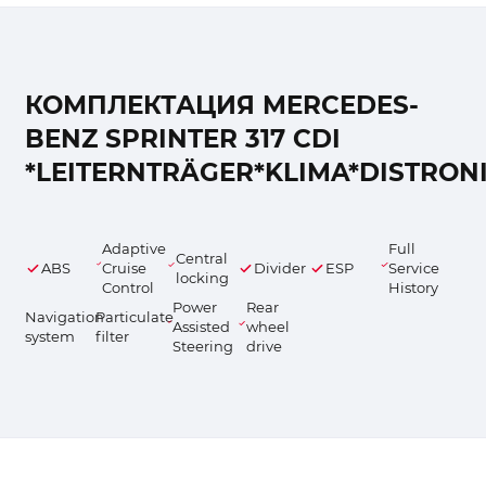
КОМПЛЕКТАЦИЯ MERCEDES-
BENZ SPRINTER 317 CDI
*LEITERNTRÄGER*KLIMA*DISTRONI
Adaptive
Full
Central
ABS
Cruise
Divider
ESP
Service
locking
Control
History
Power
Rear
Navigation
Particulate
Assisted
wheel
system
filter
Steering
drive