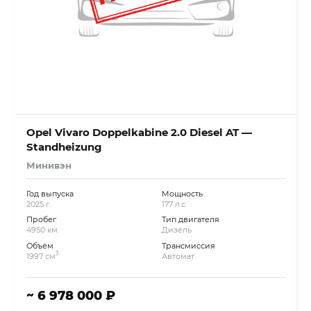
Opel Vivaro Doppelkabine 2.0 Diesel AT —
Standheizung
Минивэн
Год выпуска
Мощность
2025 г.
177 л.с.
Пробег
Тип двигателя
4950 км.
Дизель
Объём
Трансмиссия
3
1997 см
Автомат
~ 6 978 000 ₽