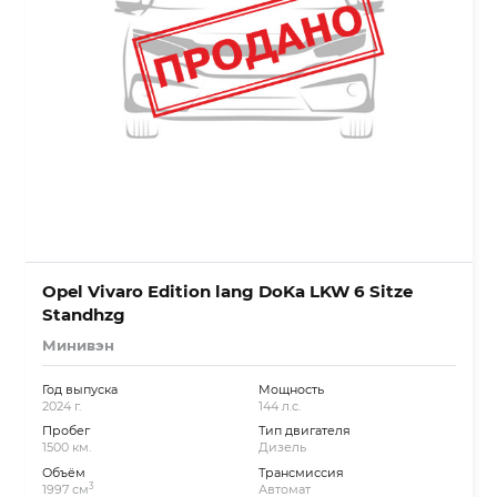
Opel Vivaro Edition lang DoKa LKW 6 Sitze
Standhzg
Минивэн
Год выпуска
Мощность
2024 г.
144 л.с.
Пробег
Тип двигателя
1500 км.
Дизель
Объём
Трансмиссия
3
1997 см
Автомат