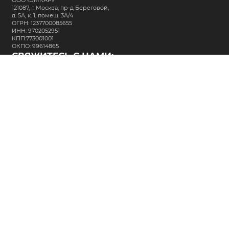
ООО «ЭМКАР»
121087, г. Москва, пр-д Береговой,
д. 5А, к. 1, помещ. 3А/4
ОГРН: 1237700085655
ИНН: 9702052951
КПП:773001001
ОКПО: 99614865
СВЯЖИТЕСЬ С НАМИ:
+7 (495) 323-64-24
support@m-kar.ru
о нас
контакты
лизинг
кредитование
разместить заказ
Политика в отношении обработки персональных данных