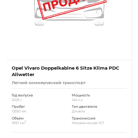
Opel Vivaro Doppelkabine 6 Sitze Klima PDC
Allwetter
Легкий коммерческий транспорт
Год выпуска
Мощность
2025 г.
144 л.с.
Пробег
Тип двигателя
13550 км.
Дизель
Объём
Трансмиссия
3
1997 см
Механическая КП