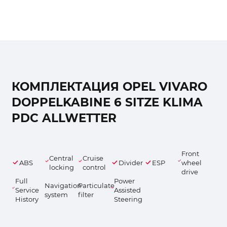
КОМПЛЕКТАЦИЯ OPEL VIVARO
DOPPELKABINE 6 SITZE KLIMA
PDC ALLWETTER
Front
Central
Cruise
ABS
Divider
ESP
wheel
locking
control
drive
Full
Power
Navigation
Particulate
Service
Assisted
system
filter
History
Steering