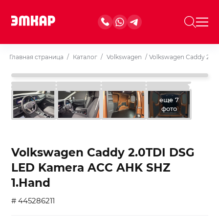
Главная страница
/
Каталог
/
Volkswagen
/
Volkswagen Caddy 2.0
еще 7
фото
Volkswagen Caddy 2.0TDI DSG
LED Kamera ACC AHK SHZ
1.Hand
# 445286211