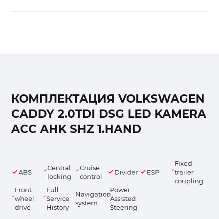
КОМПЛЕКТАЦИЯ VOLKSWAGEN
CADDY 2.0TDI DSG LED KAMERA
ACC AHK SHZ 1.HAND
Fixed
Central
Cruise
ABS
Divider
ESP
trailer
locking
control
coupling
Front
Full
Power
Navigation
wheel
Service
Assisted
system
drive
History
Steering