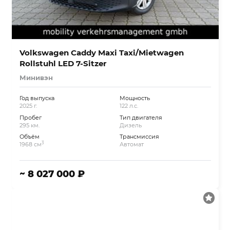
Volkswagen Caddy Maxi Taxi/Mietwagen
Rollstuhl LED 7-Sitzer
Минивэн
Год выпуска
Мощность
2025 г.
122 л.с.
Пробег
Тип двигателя
295 км.
Дизель
Объём
Трансмиссия
3
1968 см
Автомат
~ 8 027 000 ₽