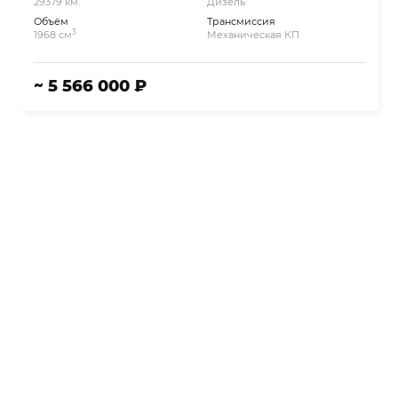
29379 км.
Дизель
Объём
Трансмиссия
3
1968 см
Механическая КП
~ 5 566 000 ₽