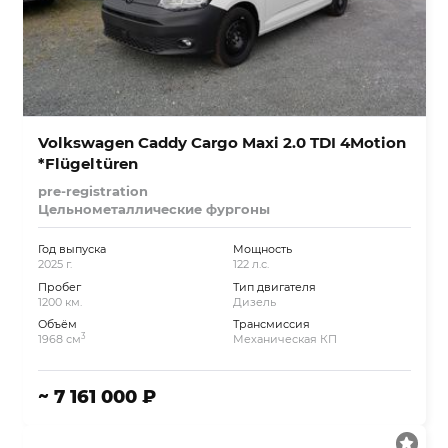
Volkswagen Caddy Cargo Maxi 2.0 TDI 4Motion
*Flügeltüren
pre-registration
Цельнометаллические фургоны
Год выпуска
Мощность
2025 г.
122 л.с.
Пробег
Тип двигателя
1200 км.
Дизель
Объём
Трансмиссия
3
1968 см
Механическая КП
~ 7 161 000 ₽