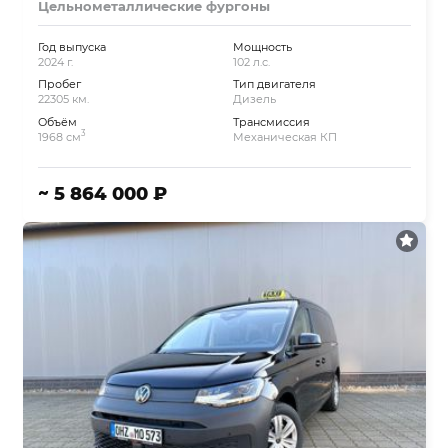
Цельнометаллические фургоны
Год выпуска
Мощность
2024 г.
102 л.с.
Пробег
Тип двигателя
22305 км.
Дизель
Объём
Трансмиссия
3
1968 см
Механическая КП
~ 5 864 000 ₽