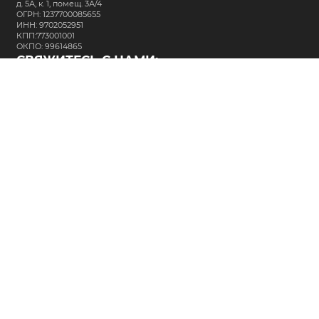
д. 5А, к. 1, помещ. 3А/4
ОГРН: 1237700085655
ИНН: 9702052951
КПП:773001001
ОКПО: 99614865
СВЯЖИТЕСЬ С НАМИ:
+7 (495) 323-64-24
support@m-kar.ru
о нас
контакты
лизинг
кредитование
разместить заказ
Политика в отношении обработки персональных данных