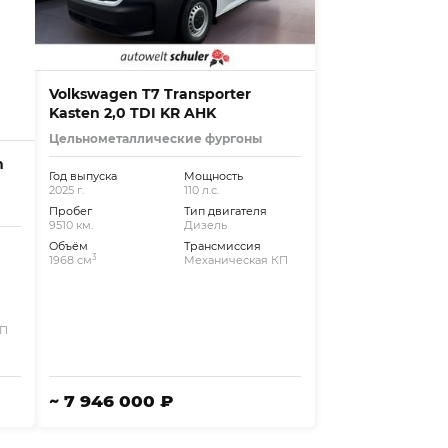
Volkswagen T7 Transporter
Kasten 2,0 TDI KR AHK
Цельнометаллические фургоны
n
Год выпуска
Мощность
2025 г.
110 л.с.
Пробег
Тип двигателя
9510 км.
Дизель
Объём
Трансмиссия
3
1968 см
Механическая КП
КП
~ 7 946 000 ₽