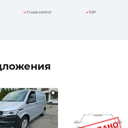
Cruise control
ESP
дложения