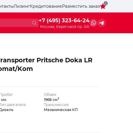
0
нтакты
Лизинг
Кредитование
Разместить заказ
+7 (495) 323-64-24
Москва, Береговой пр. 5А1
ransporter Pritsche Doka LR
omat/Kom
Пробег
Объём
3
1 км.
1968 см
Тип двигателя
Трансмиссия
Дизель
Механическая КП