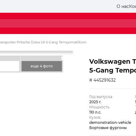
О нас
Ко
ransporter Pritsche Doka LR 5-Gang Tempomat/Kom
Volkswagen T
еще 4 фото
5-Gang Temp
# 445291632
Год выпуска
2025 г.
Мощность
110 л.с.
Кузов:
demonstration-vehicle
Бортовые фургоны