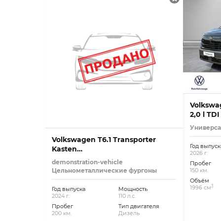
Volkswa
2,0 l TD
Универс
Volkswagen T6.1 Transporter
Год выпуск
Kasten
2026 г.
AHK+DOPPELSITZBANK+DAB+
demonstration-vehicle
Пробег
Цельнометаллические фургоны
150 км.
Объём
3
1996 см
Год выпуска
Мощность
2024 г.
110 л.с.
Пробег
Тип двигателя
200 км.
Дизель