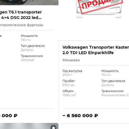
en T6.1 transporter
 4×4 DSG 2022 led
еталлические фургоны
а
Мощность
150 л.с.
Тип двигателя
Volkswagen Transporter Kaste
Дизель
2.0 TDI LED Einparkhilfe
Трансмиссия
Минивэн
Автомат
Год выпуска
Мощность
2025 г.
110 л.с.
Пробег
Тип двигателя
8150 км.
Дизель
Объём
Трансмиссия
3
1996 см
Механическая 
5 000 ₽
~ 6 560 000 ₽