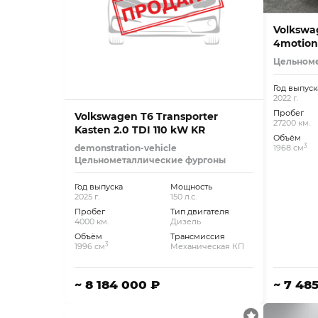
Volkswag
4motion
k27200
Цельном
Год выпуск
2022 г.
Пробег
Volkswagen T6 Transporter
27200 км.
Kasten 2.0 TDI 110 kW KR
Объём
3
demonstration-vehicle
1968 см
Цельнометаллические фургоны
Год выпуска
Мощность
2025 г.
150 л.с.
Пробег
Тип двигателя
4000 км.
Дизель
Объём
Трансмиссия
3
1996 см
Механическая КП
~ 8 184 000 ₽
~ 7 48