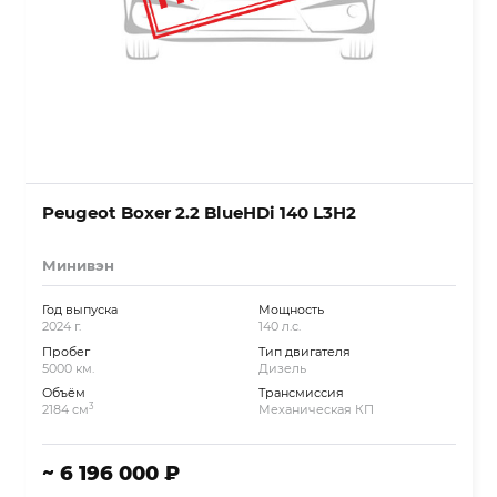
Peugeot Boxer 2.2 BlueHDi 140 L3H2
Минивэн
Год выпуска
Мощность
2024 г.
140 л.с.
Пробег
Тип двигателя
5000 км.
Дизель
Объём
Трансмиссия
3
2184 см
Механическая КП
~ 6 196 000 ₽