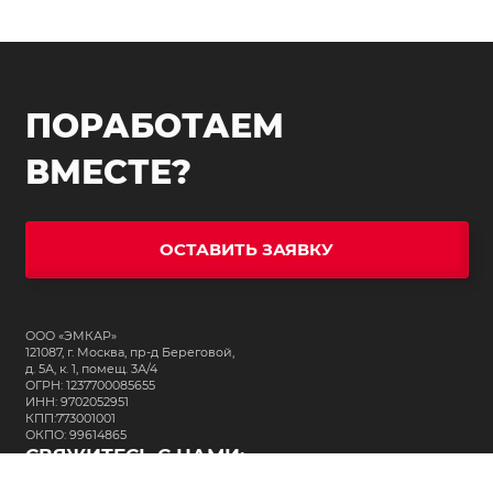
ПОРАБОТАЕМ
ВМЕСТЕ?
ОСТАВИТЬ ЗАЯВКУ
ООО «ЭМКАР»
121087, г. Москва, пр-д Береговой,
д. 5А, к. 1, помещ. 3А/4
ОГРН: 1237700085655
ИНН: 9702052951
КПП:773001001
ОКПО: 99614865
СВЯЖИТЕСЬ С НАМИ: