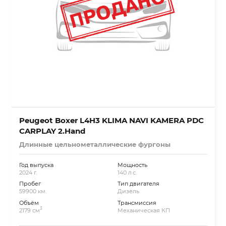
Peugeot Boxer L4H3 KLIMA NAVI KAMERA PDC
CARPLAY 2.Hand
Длинные цельнометаллические фургоны
Год выпуска
Мощность
2024 г.
140 л.с.
Пробег
Тип двигателя
59900 км.
Дизель
Объём
Трансмиссия
3
2179 см
Механическая КП