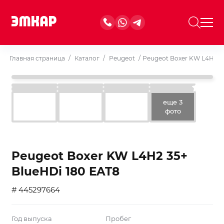
Главная страница
/
Каталог
/
Peugeot
/
Peugeot Boxer KW L4H2 35
еще 3
фото
Peugeot Boxer KW L4H2 35+
BlueHDi 180 EAT8
# 445297664
Год выпуска
Пробег