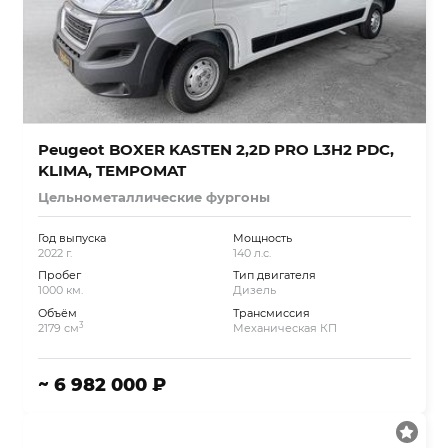
Peugeot BOXER KASTEN 2,2D PRO L3H2 PDC,
KLIMA, TEMPOMAT
Цельнометаллические фургоны
Год выпуска
Мощность
2022 г.
140 л.с.
Пробег
Тип двигателя
1000 км.
Дизель
Объём
Трансмиссия
3
2179 см
Механическая КП
~ 6 982 000 ₽