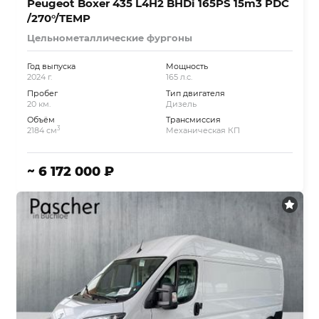
Peugeot Boxer 435 L4H2 BHDi 165PS 15m3 PDC
/270°/TEMP
Цельнометаллические фургоны
Год выпуска
Мощность
2024 г.
165 л.с.
Пробег
Тип двигателя
20 км.
Дизель
Объём
Трансмиссия
3
2184 см
Механическая КП
~ 6 172 000 ₽