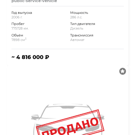
public-service-vehicle
Год выпуска
Мощность
2006 г.
286 л.с.
Пробег
Тип двигателя
775728 км.
Дизель
Объём
Трансмиссия
3
7898 см
Автомат
~ 4 816 000 ₽