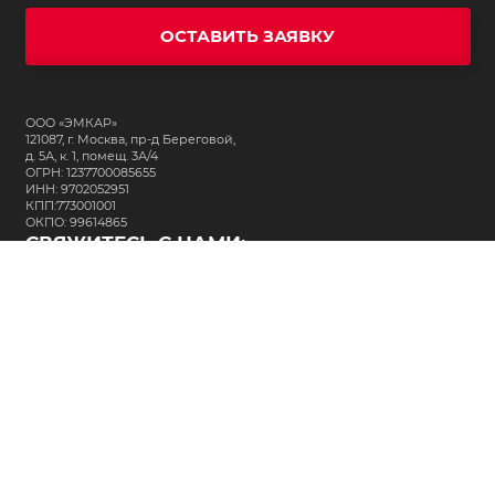
ОСТАВИТЬ ЗАЯВКУ
ООО «ЭМКАР»
121087, г. Москва, пр-д Береговой,
д. 5А, к. 1, помещ. 3А/4
ОГРН: 1237700085655
ИНН: 9702052951
КПП:773001001
ОКПО: 99614865
СВЯЖИТЕСЬ С НАМИ:
+7 (495) 323-64-24
support@m-kar.ru
о нас
контакты
лизинг
кредитование