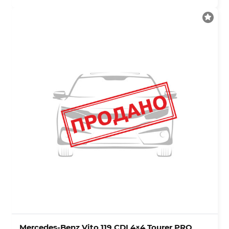
Mercedes-Benz Vito 119 CDI 4×4 Tourer PRO