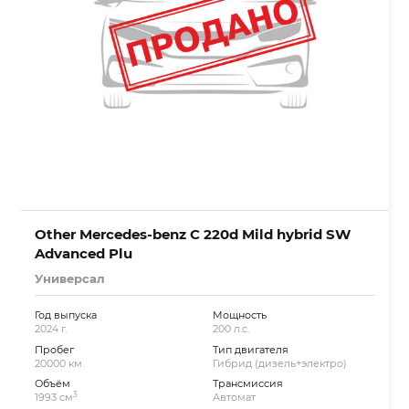
Other Mercedes-benz C 220d Mild hybrid SW
Advanced Plu
Универсал
Год выпуска
Мощность
2024 г.
200 л.с.
Пробег
Тип двигателя
20000 км.
Гибрид (дизель+электро)
Объём
Трансмиссия
3
1993 см
Автомат