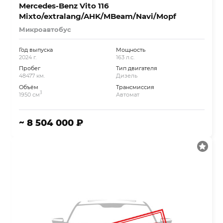
Mercedes-Benz Vito 116
Mixto/extralang/AHK/MBeam/Navi/Mopf
Микроавтобус
Год выпуска
Мощность
2024 г.
163 л.с.
Пробег
Тип двигателя
48477 км.
Дизель
Объём
Трансмиссия
3
1950 см
Автомат
~ 8 504 000 ₽