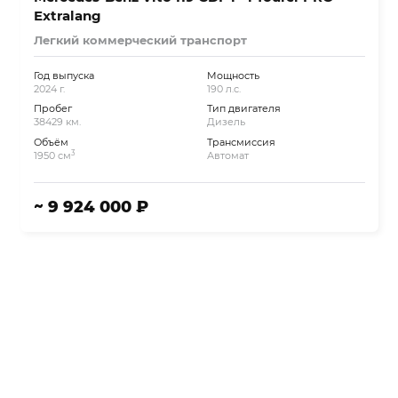
Extralang
Легкий коммерческий транспорт
Год выпуска
Мощность
2024 г.
190 л.с.
Пробег
Тип двигателя
38429 км.
Дизель
Объём
Трансмиссия
3
1950 см
Автомат
~ 9 924 000 ₽