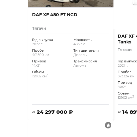
DAF XF 480 FT NGD
Тягачи
DAF XF 4
Год выпуска
Мощность
Tanks
2022 г.
483 л.с.
Тягачи
Пробег
Тип двигателя
401590 км.
Дизель
Привод
Трансмиссия
Год выпуск
"4x2"
Автомат
2021 г.
Объём
Пробег
3
12902 см
373324 км.
Привод
"4x2"
Объём
3
12902 см
~ 24 297 000 ₽
~ 14 8