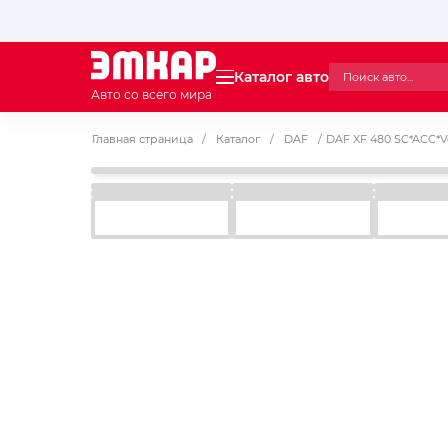
Каталог авто
Авто со всего мира
Главная страница
/
Каталог
/
DAF
/
DAF XF 480 SC*ACC*Vol