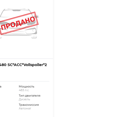
80 SC*ACC*Vollspoiler*2
а
Мощность
483 л.с.
Тип двигателя
Дизель
Трансмиссия
Автомат