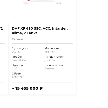
*2
DAF XF 480 SSC, ACC, Intarder,
Klima, 2 Tanks
Тягачи
Год выпуска
Мощность
2021 г.
483 л.с.
Пробег
Тип двигателя
344834 км.
Дизель
Привод
Трансмиссия
"4x2"
Автомат
Объём
3
12902 см
~ 15 455 000 ₽