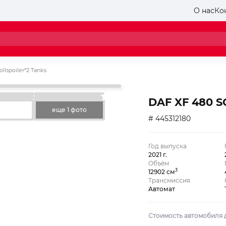
О нас
Ко
lspoiler*2 Tanks
DAF XF 480 SC
еще 1 фото
# 445312180
Год выпуска
2021 г.
Объём
3
12902 см
Трансмиссия
Автомат
Стоимость автомобиля 