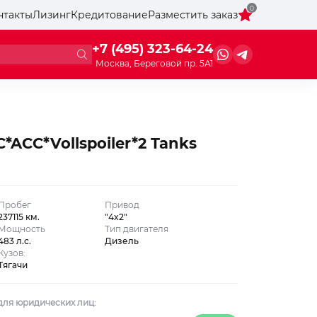
0
нтакты
Лизинг
Кредитование
Разместить заказ
+7 (495) 323-64-24
Москва, Береговой пр. 5А1
*ACC*Vollspoiler*2 Tanks
Пробег
Привод
237115 км.
"4x2"
Мощность
Тип двигателя
483 л.с.
Дизель
Кузов:
Тягачи
для юридических лиц: