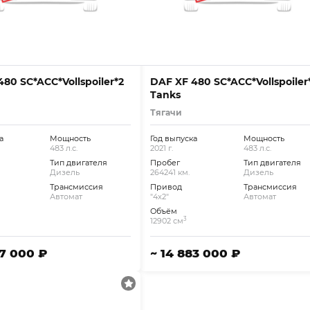
80 SC*ACC*Vollspoiler*2
DAF XF 480 SC*ACC*Vollspoiler
Tanks
Тягачи
а
Мощность
Год выпуска
Мощность
483 л.с.
2021 г.
483 л.с.
Тип двигателя
Пробег
Тип двигателя
Дизель
264241 км.
Дизель
Трансмиссия
Привод
Трансмиссия
Автомат
"4x2"
Автомат
Объём
3
12902 см
97 000 ₽
~ 14 883 000 ₽