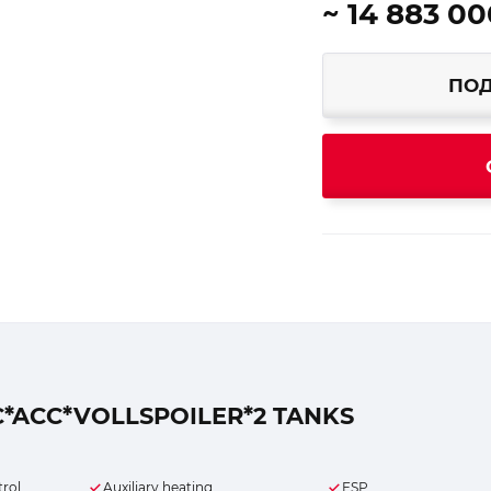
~ 14 883 00
ПОД
*ACC*VOLLSPOILER*2 TANKS
trol
Auxiliary heating
ESP