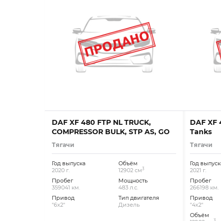
DAF XF 480 FTP NL TRUCK,
DAF XF 4
COMPRESSOR BULK, STP AS, GO
Tanks
Тягачи
Тягачи
Год выпуска
Объём
Год выпуск
3
2020 г.
12902 см
2021 г.
Пробег
Мощность
Пробег
359041 км.
483 л.с.
266198 км.
Привод
Тип двигателя
Привод
"6x2"
Дизель
"4x2"
Объём
3