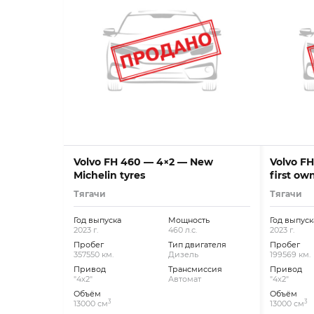
Volvo FH 460 — 4×2 — New
Volvo FH
Michelin tyres
first ow
Тягачи
Тягачи
Год выпуска
Мощность
Год выпуск
2023 г.
460 л.с.
2023 г.
Пробег
Тип двигателя
Пробег
357550 км.
Дизель
199569 км.
Привод
Трансмиссия
Привод
"4x2"
Автомат
"4x2"
Объём
Объём
3
3
13000 см
13000 см