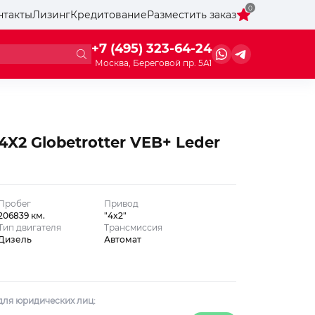
0
нтакты
Лизинг
Кредитование
Разместить заказ
+7 (495) 323-64-24
Москва, Береговой пр. 5А1
4X2 Globetrotter VEB+ Leder
Пробег
Привод
206839 км.
"4x2"
Тип двигателя
Трансмиссия
Дизель
Автомат
для юридических лиц: