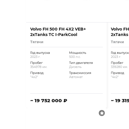
Volvo FH 500 FH 4X2 VEB+
Volvo F
2xTanks TC I-ParkCool
2xTanks
Тягачи
Тягачи
Год выпуска
Мощность
Год выпуск
2023 г.
500 л.с.
2023 г.
Пробег
Тип двигателя
Пробег
354978 км.
Дизель
339280 км.
Привод
Трансмиссия
Привод
"4x2"
Автомат
"4x2"
~ 19 752 000 ₽
~ 19 31