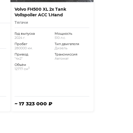
Volvo FH500 XL 2x Tank
Vollspoiler ACC 1.Hand
Тягачи
Год выпуска
Мощность
2024 г.
510 л.с.
Пробег
Тип двигателя
280000 км.
Дизель
Привод
Трансмиссия
"4x2"
Автомат
Объём
3
12777 см
~ 17 323 000 ₽