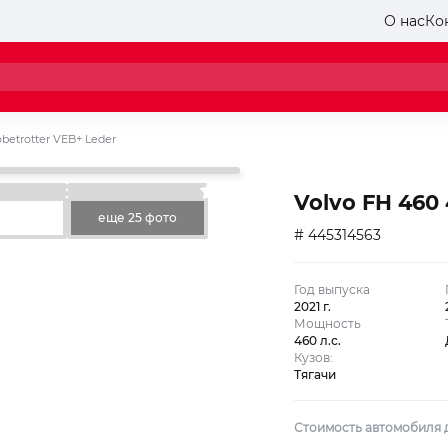
О нас
Ко
obetrotter VEB+ Leder
Volvo FH 460 
еще 25 фото
# 445314563
Год выпуска
2021 г.
Мощность
460 л.с.
Кузов:
Тягачи
Стоимость автомобиля 