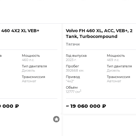
H 460 4X2 XL VEB+
Volvo FH 460 XL, ACC, VEB+, 2
Tank, Turbocompound
Тягачи
а
Мощность
Год выпуска
Мощность
460 л.с.
2023 г.
469 л.с.
Тип двигателя
Пробег
Тип двигателя
Дизель
392668 км.
Дизель
Трансмиссия
Привод
Трансмиссия
Автомат
"4x2"
Автомат
Объём
3
12777 см
9 000 ₽
~ 19 060 000 ₽