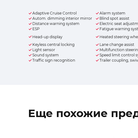
Adaptive Cruise Control
Alarm system
Autom. dimming interior mirror
Blind spot assist
Distance warning system
Electric seat adjust
ESP
Fatigue warning sy
Head-up display
Heated steering whe
Keyless central locking
Lane change assist
Light sensor
Multifunction steeri
Sound system
Speed limit control 
Traffic sign recognition
Trailer coupling, swi
Еще похожие пре