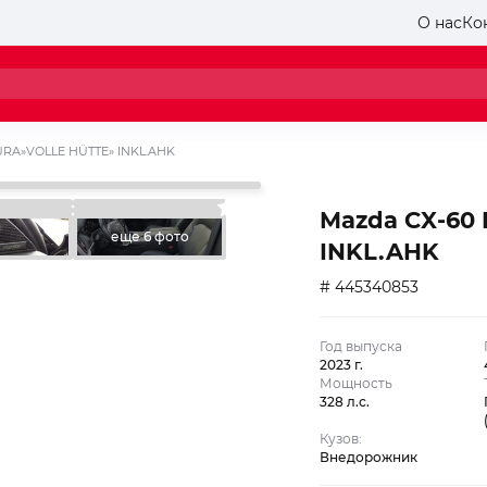
О нас
Ко
RA»VOLLE HÜTTE» INKL.AHK
Mazda CX-60
еще 6 фото
INKL.AHK
# 445340853
Год выпуска
2023 г.
Мощность
328 л.с.
Кузов:
Внедорожник