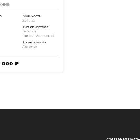
жник
а
Мощность
254 л.с.
Тип двигателя
Гибрид
(дизель+электро)
Трансмиссия
Автомат
5 000 ₽
СВЯЖИТЕСЬ