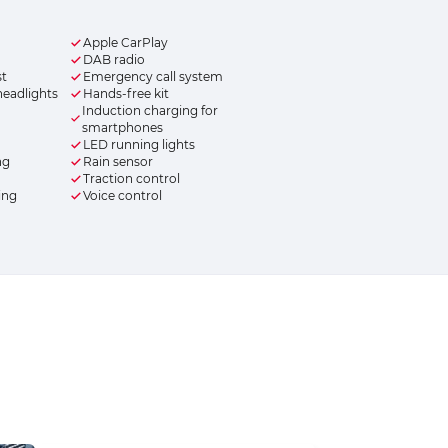
Apple CarPlay
DAB radio
st
Emergency call system
headlights
Hands-free kit
Induction charging for
smartphones
LED running lights
ng
Rain sensor
Traction control
ing
Voice control