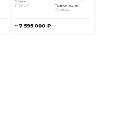
Объём
3
2488 см
Трансмиссия
Автомат
~ 7 595 000 ₽