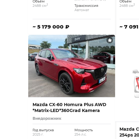
Объём
Объём
3
3
2488 см
Трансмиссия
2488 см
Автомат
~ 5 179 000 ₽
~ 7 09
Mazda CX-60 Homura Plus AWD
*Matrix-LED*360Grad Kamera
Внедорожник
Mazda C
Год выпуска
Мощность
254ps 2
2025 г.
254 л.с.