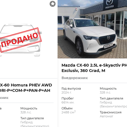
Mazda CX-60 2.5L e-Skyactiv P
Exclusiv, 360 Grad, M
Внедорожник
CX-60 Homura PHEV AWD
Год выпуска
Мощность
DRI-P+COM-P+PAN-P+AH
2024 г.
328 л.с.
жник
Пробег
Тип двигателя
6614 км.
Гибрид
(бензин+электро
а
Мощность
Объём
3
328 л.с.
2488 см
Трансмиссия
Автомат
Тип двигателя
Гибрид
(бензин+электро)