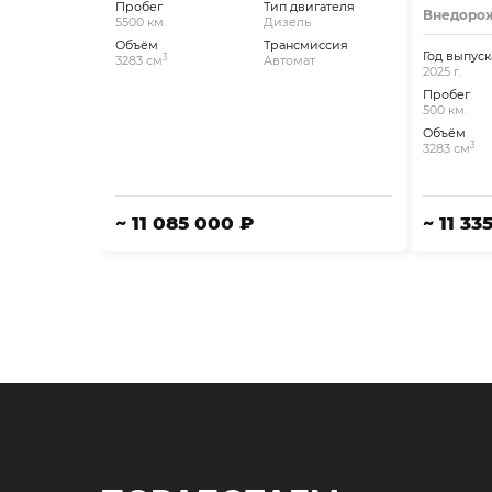
Пробег
Тип двигателя
Внедоро
5500 км.
Дизель
Объём
Трансмиссия
Год выпуск
3
3283 см
Автомат
2025 г.
Пробег
500 км.
Объём
3
3283 см
~ 11 085 000 ₽
~ 11 33