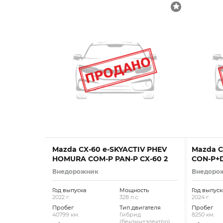
Mazda CX-60 e-SKYACTIV PHEV
Mazda 
HOMURA COM-P PAN-P CX-60 2
CON-P+
Внедорожник
Внедоро
Год выпуска
Мощность
Год выпуск
2022 г.
328 л.с.
2024 г.
Пробег
Тип двигателя
Пробег
40799 км.
Гибрид
8250 км.
(бензин+электро)