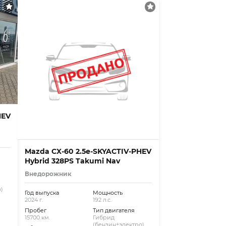
HEV
Mazda CX-60 2.5e-SKYACTIV-PHEV
Hybrid 328PS Takumi Nav
Внедорожник
)
Год выпуска
Мощность
2024 г.
192 л.с.
Пробег
Тип двигателя
15700 км.
Гибрид
(бензин+электро)