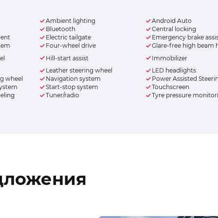
Ambient lighting
Android Auto
Bluetooth
Central locking
ment
Electric tailgate
Emergency brake assi
stem
Four-wheel drive
Glare-free high beam 
el
Hill-start assist
Immobilizer
Leather steering wheel
LED headlights
ng wheel
Navigation system
Power Assisted Steeri
system
Start-stop system
Touchscreen
veling
Tuner/radio
Tyre pressure monitor
дложения