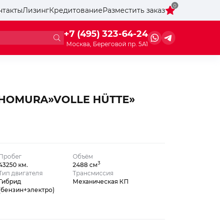
0
нтакты
Лизинг
Кредитование
Разместить заказ
+7 (495) 323-64-24
Москва, Береговой пр. 5А1
 HOMURA»VOLLE HÜTTE»
Пробег
Объём
3
43250 км.
2488 см
Тип двигателя
Трансмиссия
Гибрид
Механическая КП
(бензин+электро)