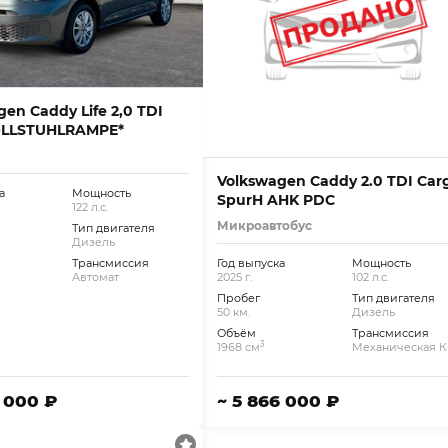
en Caddy Life 2,0 TDI
OLLSTUHLRAMPE*
Volkswagen Caddy 2.0 TDI Car
а
Мощность
SpurH AHK PDC
122 л.с.
Микроавтобус
Тип двигателя
Дизель
Трансмиссия
Год выпуска
Мощность
Автомат
2025 г.
102 л.с.
Пробег
Тип двигателя
50 км.
Дизель
Объём
Трансмиссия
3
1968 см
Механическая 
1 000 ₽
~ 5 866 000 ₽