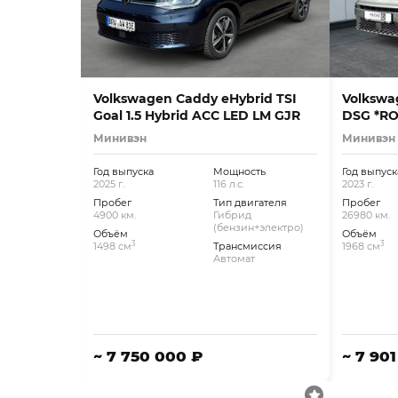
Volkswagen Caddy eHybrid TSI
Volkswag
Goal 1.5 Hybrid ACC LED LM GJR
DSG *R
Минивэн
Минивэн
Год выпуска
Мощность
Год выпуск
2025 г.
116 л.с.
2023 г.
Пробег
Тип двигателя
Пробег
4900 км.
Гибрид
26980 км.
(бензин+электро)
Объём
Объём
3
3
1498 см
Трансмиссия
1968 см
Автомат
~ 7 750 000 ₽
~ 7 90