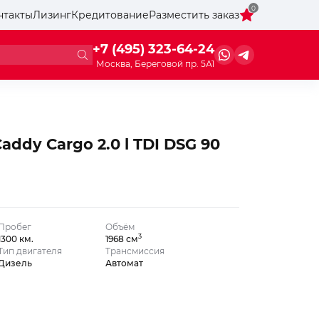
0
нтакты
Лизинг
Кредитование
Разместить заказ
+7 (495) 323-64-24
Москва, Береговой пр. 5А1
addy Cargo 2.0 l TDI DSG 90
Пробег
Объём
3
1300 км.
1968 см
Тип двигателя
Трансмиссия
Дизель
Автомат