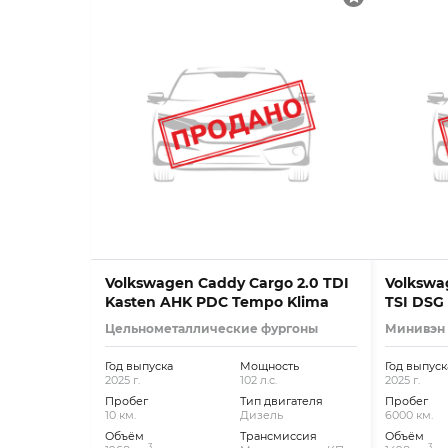
Volkswagen Caddy Cargo 2.0 TDI
Volkswag
Kasten AHK PDC Tempo Klima
TSI DSG
Цельнометаллические фургоны
Минивэн
Год выпуска
Мощность
Год выпуск
2025 г.
102 л.с.
2025 г.
Пробег
Тип двигателя
Пробег
10 км.
Дизель
6000 км.
Объём
Трансмиссия
Объём
3
3