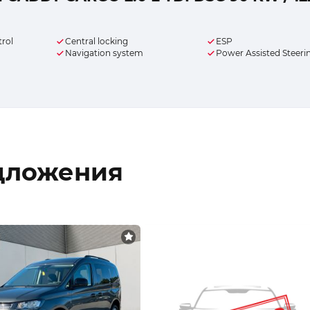
trol
Central locking
ESP
Navigation system
Power Assisted Steeri
дложения