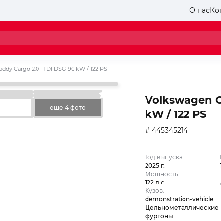
О нас
Ко
ddy Cargo 2.0 l TDI DSG 90 kW / 122 PS
Volkswagen C
еще 4 фото
kW / 122 PS
# 445345214
Год выпуска
2025 г.
Мощность
122 л.с.
Кузов:
demonstration-vehicle
Цельнометаллические
фургоны