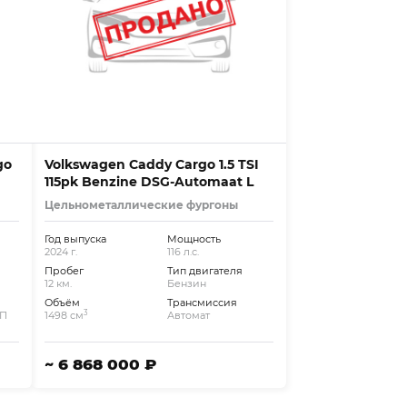
go
Volkswagen Caddy Cargo 1.5 TSI
115pk Benzine DSG-Automaat L
Цельнометаллические фургоны
Год выпуска
Мощность
2024 г.
116 л.с.
Пробег
Тип двигателя
12 км.
Бензин
Объём
Трансмиссия
3
КП
1498 см
Автомат
~ 6 868 000 ₽