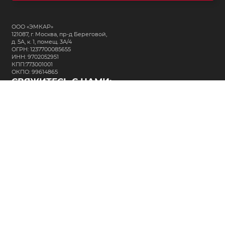
ООО «ЭМКАР»
121087, г. Москва, пр-д Береговой,
д. 5А, к. 1, помещ. 3А/4
ОГРН: 1237700085655
ИНН: 9702052951
КПП:773001001
ОКПО: 99614865
СВЯЖИТЕСЬ С НАМИ:
+7 (495) 323-64-24
support@m-kar.ru
о нас
контакты
лизинг
кредитование
разместить заказ