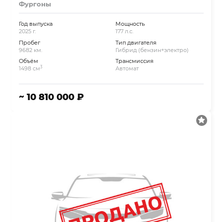
Фургоны
Год выпуска
Мощность
2025 г.
177 л.с.
Пробег
Тип двигателя
9682 км.
Гибрид (бензин+электро)
Объём
Трансмиссия
3
1498 см
Автомат
~ 10 810 000 ₽