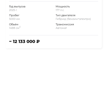
Год выпуска
Мощность
2025 г.
177 л.с.
Пробег
Тип двигателя
5000 км.
Гибрид (бензин+электро)
Объём
Трансмиссия
3
1498 см
Автомат
~ 12 133 000 ₽