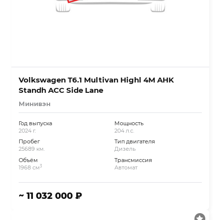
Volkswagen T6.1 Multivan Highl 4M AHK
Standh ACC Side Lane
Минивэн
Год выпуска
Мощность
2024 г.
204 л.с.
Пробег
Тип двигателя
25689 км.
Дизель
Объём
Трансмиссия
3
1968 см
Автомат
~ 11 032 000 ₽