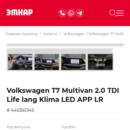
Главная страница
/
Каталог
/
Volkswagen
/
Volkswagen T7 Multivan
еще 4
фото
Volkswagen T7 Multivan 2.0 TDI
Life lang Klima LED APP LR
# 445350345
Год выпуска
Пробег