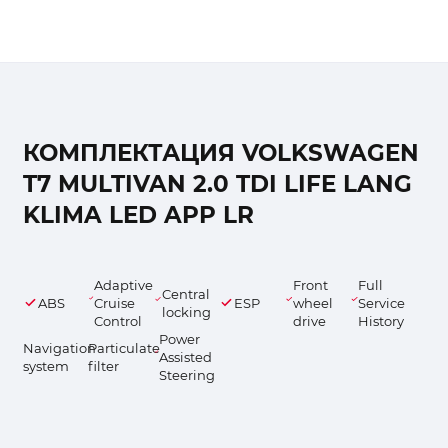
КОМПЛЕКТАЦИЯ VOLKSWAGEN
T7 MULTIVAN 2.0 TDI LIFE LANG
KLIMA LED APP LR
Adaptive
Front
Full
Central
ABS
Cruise
ESP
wheel
Service
locking
Control
drive
History
Power
Navigation
Particulate
Assisted
system
filter
Steering