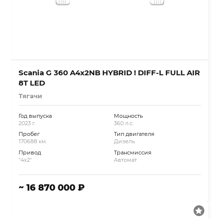
Scania G 360 A4x2NB HYBRID ! DIFF-L FULL AIR
8T LED
Тягачи
Год выпуска
Мощность
2023 г.
360 л.с.
Пробег
Тип двигателя
170688 км.
Дизель
Привод
Трансмиссия
"4x2"
Автомат
~ 16 870 000 ₽