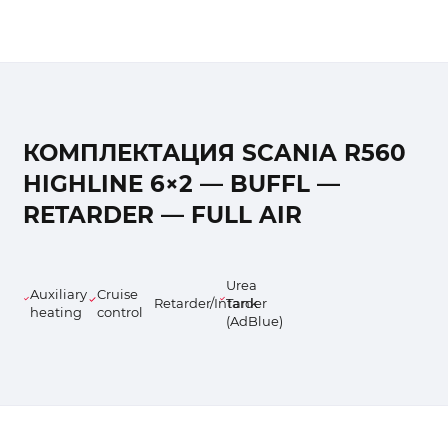
КОМПЛЕКТАЦИЯ SCANIA R560
HIGHLINE 6×2 — BUFFL —
RETARDER — FULL AIR
Urea
Auxiliary
Cruise
Retarder/Intarder
Tank
heating
control
(AdBlue)