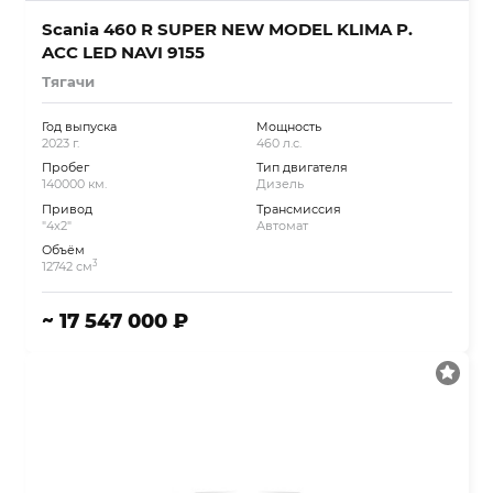
Scania 460 R SUPER NEW MODEL KLIMA P.
ACC LED NAVI 9155
Тягачи
Год выпуска
Мощность
2023 г.
460 л.с.
Пробег
Тип двигателя
140000 км.
Дизель
Привод
Трансмиссия
"4x2"
Автомат
Объём
3
12742 см
~ 17 547 000 ₽