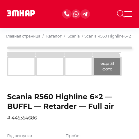
Главная страница
/
Каталог
/
Scania
/
Scania R560 Highline 6×2 — B
еще 31
фото
Scania R560 Highline 6×2 —
BUFFL — Retarder — Full air
# 445354686
Год выпуска
Пробег