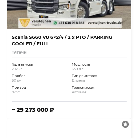
Scania S660 V8 6×2/4 / 2 x PTO / PARKING
COOLER / FULL
Тягачи
Год выпуска
Мощность
2025 г.
659 л.с.
Пробег
Тип двигателя
60 км.
Дизель
Привод
Трансмиссия
"6x2"
Автомат
~ 29 273 000 ₽