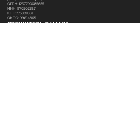
ОГРН: 1237700085655
ИНН: 9702052951
КПП:773001001
ОКПО: 99614865
СВЯЖИТЕСЬ С НАМИ:
+7 (495) 323-64-24
support@m-kar.ru
о нас
контакты
лизинг
кредитование
разместить заказ
Политика в отношении обработки персональных данных