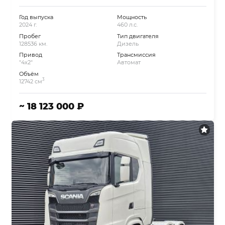
Год выпуска
Мощность
2024 г.
460 л.с.
Пробег
Тип двигателя
128536 км.
Дизель
Привод
Трансмиссия
"4x2"
Автомат
Объём
3
12742 см
~ 18 123 000 ₽