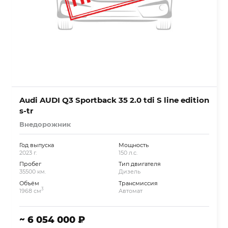
Audi AUDI Q3 Sportback 35 2.0 tdi S line edition
s-tr
Внедорожник
Год выпуска
Мощность
2023 г.
150 л.с.
Пробег
Тип двигателя
35500 км.
Дизель
Объём
Трансмиссия
3
1968 см
Автомат
~ 6 054 000 ₽