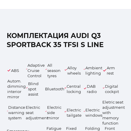
КОМПЛЕКТАЦИЯ AUDI Q3
SPORTBACK 35 TFSI S LINE
Adaptive
All
Alloy
Ambient
Arm
ABS
Cruise
season
wheels
lighting
rest
Control
tyres
Autom.
Blind
dimming
Central
DAB
Digital
spot
Bluetooth
interior
locking
radio
cockpit
assist
mirror
Eletric seat
Distance
Electric
Electric
adjustment
Electric
Electric
warning
seat
side
with
tailgate
windows
system
adjustment
mirror
memory
function
Fatigue
Fixed
Folding
Front
Emergency