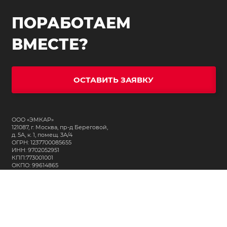
ПОРАБОТАЕМ
ВМЕСТЕ?
ОСТАВИТЬ ЗАЯВКУ
ООО «ЭМКАР»
121087, г. Москва, пр-д Береговой,
д. 5А, к. 1, помещ. 3А/4
ОГРН: 1237700085655
ИНН: 9702052951
КПП:773001001
ОКПО: 99614865
СВЯЖИТЕСЬ С НАМИ:
+7 (495) 323-64-24
support@m-kar.ru