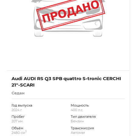
Audi AUDI RS Q3 SPB quattro S-tronic CERCHI
21″-SCARI
Седан
Год выпуска
Мощность
2024 г.
400 л.с.
Пробег
Тип двигателя
207 км.
Бензин
Объём
Трансмиссия
3
2480 см
Автомат