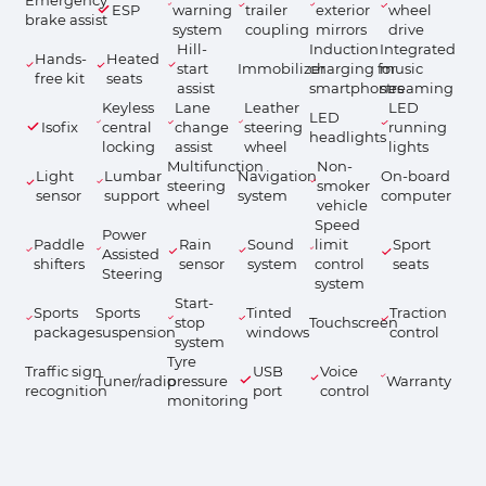
ESP
warning
trailer
exterior
wheel
brake assist
system
coupling
mirrors
drive
Hill-
Induction
Integrated
Hands-
Heated
start
Immobilizer
charging for
music
free kit
seats
assist
smartphones
streaming
Keyless
Lane
Leather
LED
LED
Isofix
central
change
steering
running
headlights
locking
assist
wheel
lights
Multifunction
Non-
Light
Lumbar
Navigation
On-board
steering
smoker
sensor
support
system
computer
wheel
vehicle
Speed
Power
Paddle
Rain
Sound
limit
Sport
Assisted
shifters
sensor
system
control
seats
Steering
system
Start-
Sports
Sports
Tinted
Traction
stop
Touchscreen
package
suspension
windows
control
system
Tyre
Traffic sign
USB
Voice
Tuner/radio
pressure
Warranty
recognition
port
control
monitoring