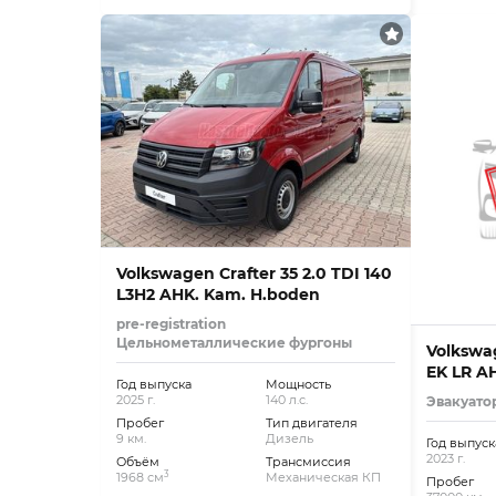
Volkswagen Crafter 35 2.0 TDI 140
L3H2 AHK. Kam. H.boden
pre-registration
Цельнометаллические фургоны
Volkswag
EK LR A
Год выпуска
Мощность
2025 г.
140 л.с.
Эвакуато
Пробег
Тип двигателя
9 км.
Дизель
Год выпуск
2023 г.
Объём
Трансмиссия
3
1968 см
Механическая КП
Пробег