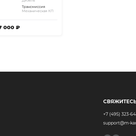
Дизель
Трансмиссия
Механическая КП
87 000 ₽
СВЯЖИТЕСЬ
+7 (495) 323-64
support@m-kar