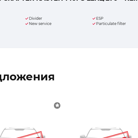
Divider
ESP
New service
Particulate filter
дложения