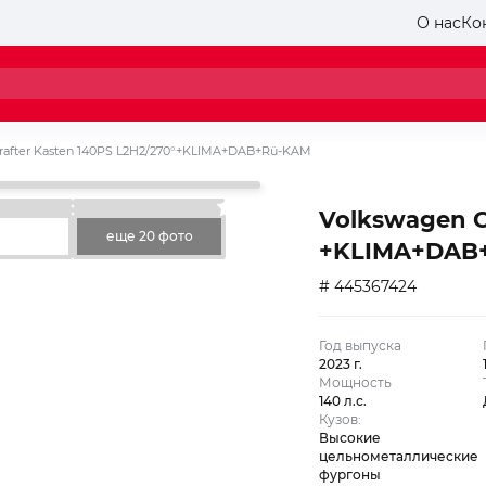
О нас
Ко
rafter Kasten 140PS L2H2/270°+KLIMA+DAB+Rü-KAM
Volkswagen C
еще 20 фото
+KLIMA+DAB
# 445367424
Год выпуска
2023 г.
Мощность
140 л.с.
Кузов:
Высокие
цельнометаллические
фургоны