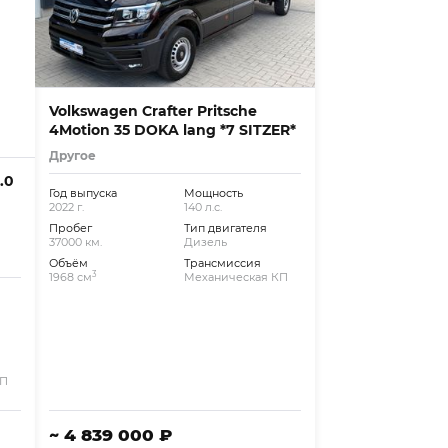
Volkswagen Crafter Pritsche
4Motion 35 DOKA lang *7 SITZER*
Другое
.0
Год выпуска
Мощность
2022 г.
140 л.с.
Пробег
Тип двигателя
37000 км.
Дизель
Объём
Трансмиссия
3
1968 см
Механическая КП
КП
~ 4 839 000 ₽