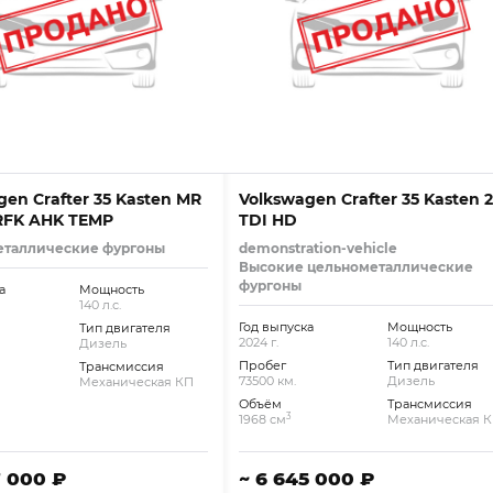
gen Crafter 35 Kasten MR
Volkswagen Crafter 35 Kasten 2
 RFK AHK TEMP
TDI HD
еталлические фургоны
demonstration-vehicle
Высокие цельнометаллические
фургоны
а
Мощность
140 л.с.
Год выпуска
Мощность
Тип двигателя
2024 г.
140 л.с.
Дизель
Пробег
Тип двигателя
Трансмиссия
73500 км.
Дизель
Механическая КП
Объём
Трансмиссия
3
1968 см
Механическая 
7 000 ₽
~ 6 645 000 ₽