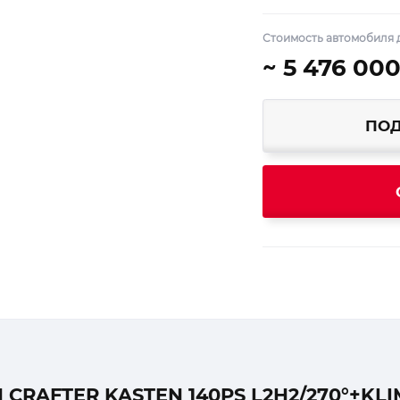
Стоимость автомобиля 
~ 5 476 000
ПОД
RAFTER KASTEN 140PS L2H2/270°+KL