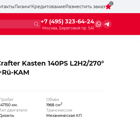
0
нтакты
Лизинг
Кредитование
Разместить заказ
+7 (495) 323-64-24
Москва, Береговой пр. 5А1
rafter Kasten 140PS L2H2/270°
+Rü-KAM
Пробег
Объём
3
147150 км.
1968 см
Тип двигателя
Трансмиссия
Дизель
Механическая КП