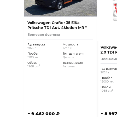
Volkswagen Crafter 35 EiKa
Pritsche TDI Aut. 4Motion MR *
Бортовые фургоны
Год выпуска
Мощность
Volkswa
2025 г.
177 л.с.
2.0 TDI
Пробег
Тип двигателя
1200 км.
Дизель
Цельном
Объём
Трансмиссия
3
1968 см
Автомат
Год выпуск
2024 г.
Пробег
15000 км.
Объём
3
1968 см
~ 9 462 000 ₽
~ 8 99