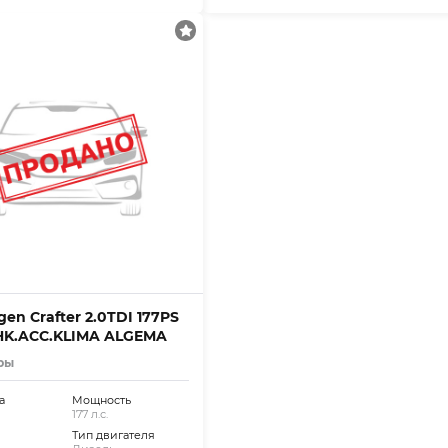
en Crafter 2.0TDI 177PS
HK.ACC.KLIMA ALGEMA
ры
а
Мощность
177 л.с.
Тип двигателя