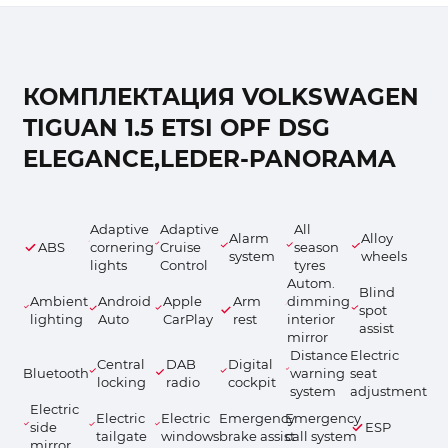
КОМПЛЕКТАЦИЯ VOLKSWAGEN
TIGUAN 1.5 ETSI OPF DSG
ELEGANCE,LEDER-PANORAMA
Adaptive
Adaptive
All
Alarm
Alloy
ABS
cornering
Cruise
season
system
wheels
lights
Control
tyres
Autom.
Blind
Ambient
Android
Apple
Arm
dimming
spot
lighting
Auto
CarPlay
rest
interior
assist
mirror
Distance
Electric
Central
DAB
Digital
Bluetooth
warning
seat
locking
radio
cockpit
system
adjustment
Electric
Electric
Electric
Emergency
Emergency
side
ESP
tailgate
windows
brake assist
call system
mirror