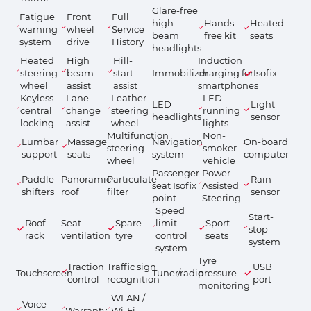
Glare-free
Fatigue
Front
Full
high
Hands-
Heated
warning
wheel
Service
beam
free kit
seats
system
drive
History
headlights
Heated
High
Hill-
Induction
steering
beam
start
Immobilizer
charging for
Isofix
wheel
assist
assist
smartphones
Keyless
Lane
Leather
LED
LED
Light
central
change
steering
running
headlights
sensor
locking
assist
wheel
lights
Multifunction
Non-
Lumbar
Massage
Navigation
On-board
steering
smoker
support
seats
system
computer
wheel
vehicle
Passenger
Power
Paddle
Panoramic
Particulate
Rain
seat Isofix
Assisted
shifters
roof
filter
sensor
point
Steering
Speed
Start-
Roof
Seat
Spare
limit
Sport
stop
rack
ventilation
tyre
control
seats
system
system
Tyre
Traction
Traffic sign
USB
Touchscreen
Tuner/radio
pressure
control
recognition
port
monitoring
WLAN /
Voice
Warranty
Wi-Fi