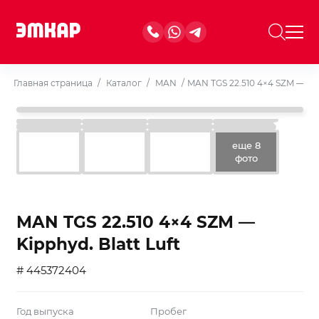
Главная страница
/
Каталог
/
MAN
/
MAN TGS 22.510 4×4 SZM — Kip
еще 8
фото
MAN TGS 22.510 4×4 SZM —
Kipphyd. Blatt Luft
# 445372404
Год выпуска
Пробег