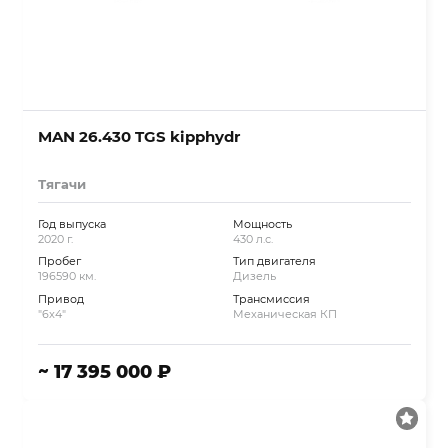
MAN 26.430 TGS kipphydr
Тягачи
Год выпуска
Мощность
2020 г.
430 л.с.
Пробег
Тип двигателя
196590 км.
Дизель
Привод
Трансмиссия
"6x4"
Механическая КП
~ 17 395 000 ₽