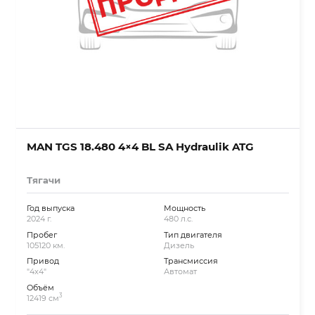
MAN TGS 18.480 4×4 BL SA Hydraulik ATG
Тягачи
Год выпуска
Мощность
2024 г.
480 л.с.
Пробег
Тип двигателя
105120 км.
Дизель
Привод
Трансмиссия
"4x4"
Автомат
Объём
3
12419 см