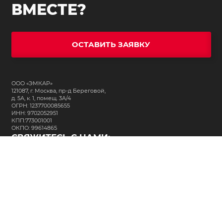
ВМЕСТЕ?
ОСТАВИТЬ ЗАЯВКУ
ООО «ЭМКАР»
121087, г. Москва, пр-д Береговой,
д. 5А, к. 1, помещ. 3А/4
ОГРН: 1237700085655
ИНН: 9702052951
КПП:773001001
ОКПО: 99614865
СВЯЖИТЕСЬ С НАМИ:
+7 (495) 323-64-24
support@m-kar.ru