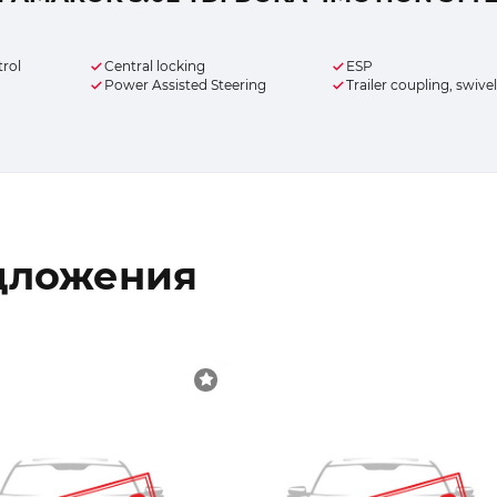
trol
Central locking
ESP
Power Assisted Steering
Trailer coupling, swive
дложения