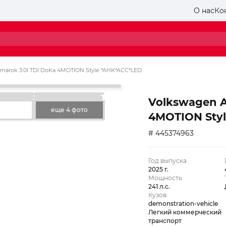
О нас
Ко
marok 3.0l TDI DoKa 4MOTION Style *AHK*ACC*LED
Volkswagen A
еще 4 фото
4MOTION Sty
# 445374963
Год выпуска
2025 г.
Мощность
241 л.с.
Кузов:
demonstration-vehicle
Легкий коммерческий
транспорт