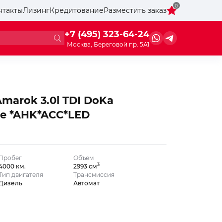
0
нтакты
Лизинг
Кредитование
Разместить заказ
+7 (495) 323-64-24
Москва, Береговой пр. 5А1
marok 3.0l TDI DoKa
le *AHK*ACC*LED
Пробег
Объём
3
4000 км.
2993 см
Тип двигателя
Трансмиссия
Дизель
Автомат