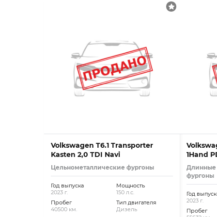
Volkswagen T6.1 Transporter
Volkswag
Kasten 2,0 TDI Navi
1Hand P
Цельнометаллические фургоны
Длинные
фургоны
Год выпуска
Мощность
2023 г.
150 л.с.
Год выпуск
2023 г.
Пробег
Тип двигателя
40500 км.
Дизель
Пробег