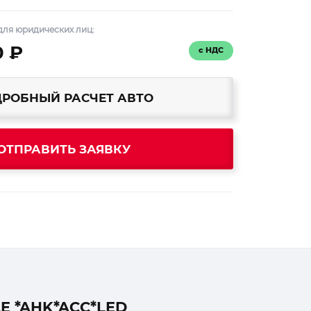
для юридических лиц:
0 ₽
с НДС
РОБНЫЙ РАСЧЕТ АВТО
ОТПРАВИТЬ ЗАЯВКУ
E *AHK*ACC*LED