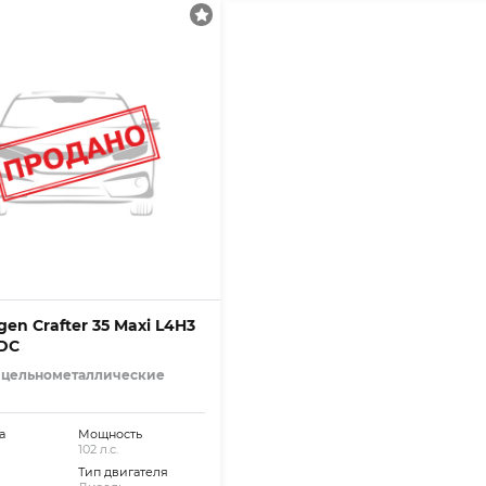
en Crafter 35 Maxi L4H3
DC
 цельнометаллические
а
Мощность
102 л.с.
Тип двигателя