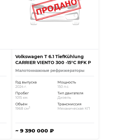
Volkswagen T 6.1 TiefKühlung
CARRIER VIENTO 300 -15°C RFK P
Малотоннажные рефрижераторы
Год выпуска
Мощность
2024 г.
150 л.с.
Пробег
Тип двигателя
1015 км.
Дизель
Объём
Трансмиссия
3
1968 см
Механическая КП
~ 9 390 000 ₽