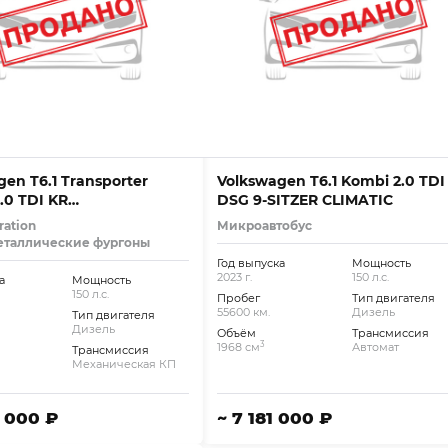
en T6.1 Transporter
Volkswagen T6.1 Kombi 2.0 TDI
.0 TDI KR
DSG 9-SITZER CLIMATIC
MAT*KAM
ration
Микроавтобус
еталлические фургоны
Год выпуска
Мощность
2023 г.
150 л.с.
а
Мощность
150 л.с.
Пробег
Тип двигателя
55600 км.
Дизель
Тип двигателя
Дизель
Объём
Трансмиссия
3
1968 см
Автомат
Трансмиссия
Механическая КП
2 000 ₽
~ 7 181 000 ₽