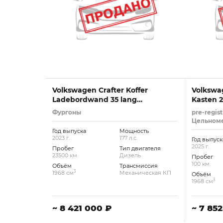
Volkswagen Crafter Koffer
Volkswag
Ladebordwand 35 lang
Kasten 2
Standheizung
*TEMPO
Фургоны
pre-regist
Цельном
Год выпуска
Мощность
2023 г.
177 л.с.
Год выпуск
2025 г.
Пробег
Тип двигателя
23500 км.
Дизель
Пробег
100 км.
Объём
Трансмиссия
3
1968 см
Механическая КП
Объём
3
1968 см
~ 8 421 000 ₽
~ 7 85