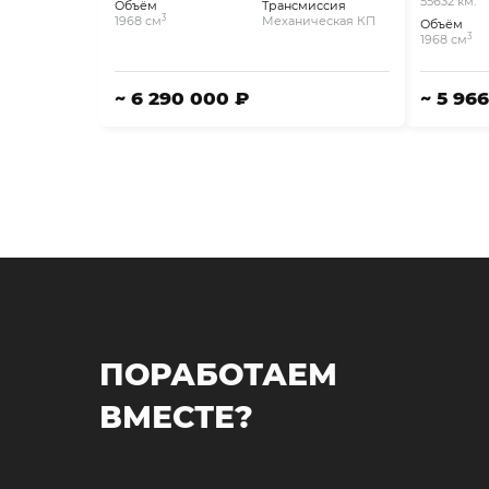
55632 км.
Объём
Трансмиссия
3
1968 см
Механическая КП
Объём
3
1968 см
~ 6 290 000 ₽
~ 5 96
ПОРАБОТАЕМ
ВМЕСТЕ?