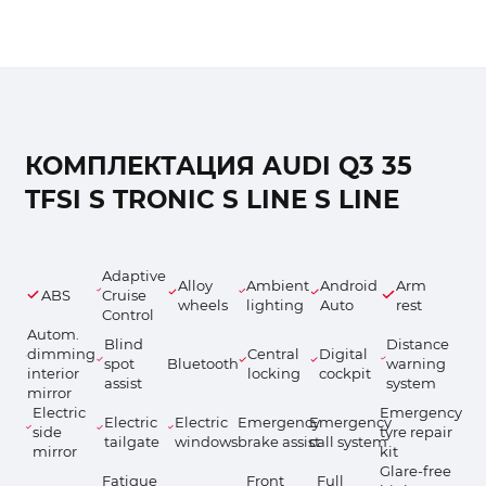
КОМПЛЕКТАЦИЯ AUDI Q3 35
TFSI S TRONIC S LINE S LINE
Adaptive
Alloy
Ambient
Android
Arm
ABS
Cruise
wheels
lighting
Auto
rest
Control
Autom.
Blind
Distance
dimming
Central
Digital
spot
Bluetooth
warning
interior
locking
cockpit
assist
system
mirror
Electric
Emergency
Electric
Electric
Emergency
Emergency
side
tyre repair
tailgate
windows
brake assist
call system
mirror
kit
Glare-free
Fatigue
Front
Full