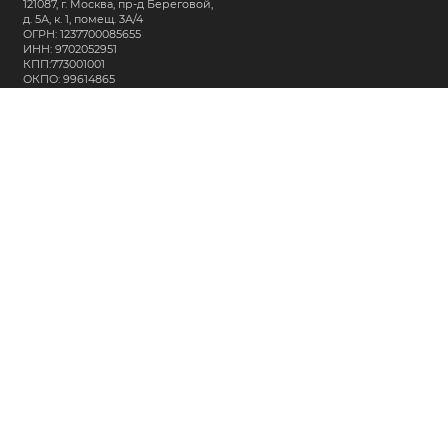
121087, г. Москва, пр-д Береговой,
д. 5А, к. 1, помещ. 3А/4
ОГРН: 1237700085655
ИНН: 9702052951
КПП:773001001
ОКПО: 99614865
СВЯЖИТЕСЬ С НАМИ:
+7 (495) 323-64-24
support@m-kar.ru
о нас
контакты
лизинг
кредитование
разместить заказ
Политика в отношении обработки персональных данных