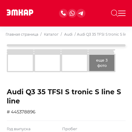
Главная страница
/
Каталог
/
Audi
/
Audi Q3 35 TFSI S tronic S line S
еще 3
фото
Audi Q3 35 TFSI S tronic S line S
line
# 445378896
Год выпуска
Пробег