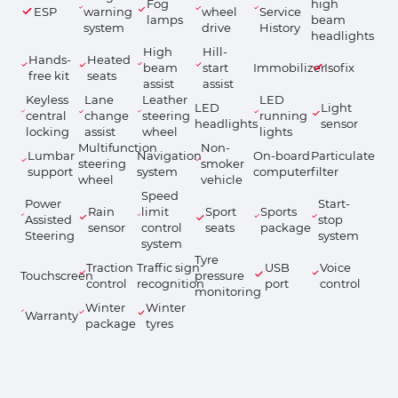
Fog
high
ESP
warning
wheel
Service
lamps
beam
system
drive
History
headlights
High
Hill-
Hands-
Heated
beam
start
Immobilizer
Isofix
free kit
seats
assist
assist
Keyless
Lane
Leather
LED
LED
Light
central
change
steering
running
headlights
sensor
locking
assist
wheel
lights
Multifunction
Non-
Lumbar
Navigation
On-board
Particulate
steering
smoker
support
system
computer
filter
wheel
vehicle
Speed
Power
Start-
Rain
limit
Sport
Sports
Assisted
stop
sensor
control
seats
package
Steering
system
system
Tyre
Traction
Traffic sign
USB
Voice
Touchscreen
pressure
control
recognition
port
control
monitoring
Winter
Winter
Warranty
package
tyres