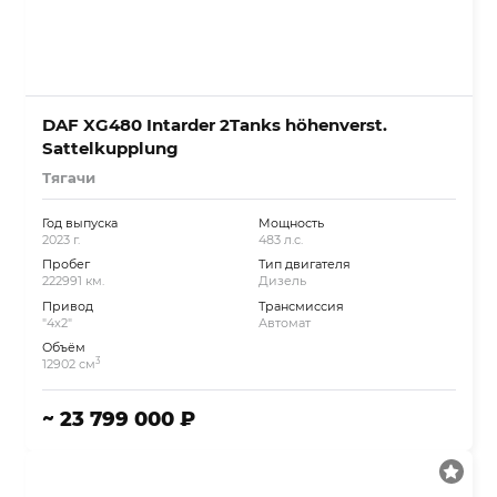
DAF XG480 Intarder 2Tanks höhenverst.
Sattelkupplung
Тягачи
Год выпуска
Мощность
2023 г.
483 л.с.
Пробег
Тип двигателя
222991 км.
Дизель
Привод
Трансмиссия
"4x2"
Автомат
Объём
3
12902 см
~ 23 799 000 ₽