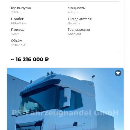
Год выпуска
Мощность
2024 г.
483 л.с.
Пробег
Тип двигателя
68649 км.
Дизель
Привод
Трансмиссия
"4x2"
Автомат
Объём
3
12902 см
~ 16 216 000 ₽