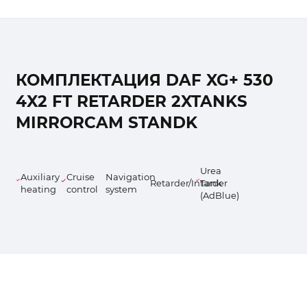
КОМПЛЕКТАЦИЯ DAF XG+ 530
4X2 FT RETARDER 2XTANKS
MIRRORCAM STANDK
Urea
Auxiliary
Cruise
Navigation
Retarder/Intarder
Tank
heating
control
system
(AdBlue)