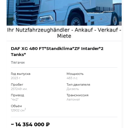
DAF XG 480 FT*Standklima*ZF Intarder*2
Tanks*
Тягачи
Год выпуска
Мощность
2023 г.
483 л.с.
Пробег
Тип двигателя
257249 км.
Дизель
Привод
Трансмиссия
"4x2"
Автомат
Объём
3
12902 см
~ 14 354 000 ₽