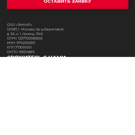
ОСТАВИТЬ ЗАЯВКУ
ООО «ЭМКАР»
121087, г. Москва, пр-д Береговой,
д. 5А, к. 1, помещ. 3А/4
ОГРН: 1237700085655
ИНН: 9702052951
КПП:773001001
ОКПО: 99614865
СВЯЖИТЕСЬ С НАМИ:
+7 (495) 323-64-24
support@m-kar.ru
о нас
контакты
лизинг
кредитование
разместить заказ