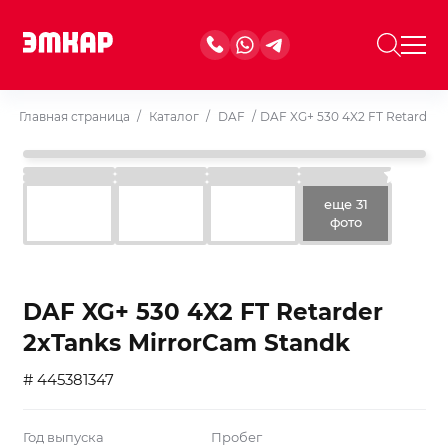
Главная страница
/
Каталог
/
DAF
/
DAF XG+ 530 4X2 FT Retarder 
еще 31
фото
DAF XG+ 530 4X2 FT Retarder
2xTanks MirrorCam Standk
# 445381347
Год выпуска
Пробег