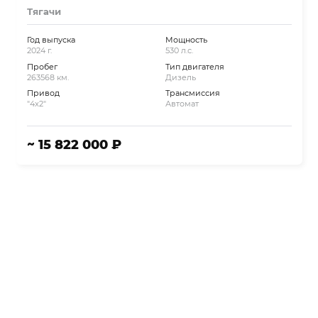
Тягачи
Год выпуска
Мощность
2024 г.
530 л.с.
Пробег
Тип двигателя
263568 км.
Дизель
Привод
Трансмиссия
"4x2"
Автомат
~ 15 822 000 ₽