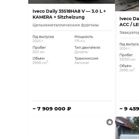
Iveco Daily 35S18HA8 V — 3.0 L +
KAMERA + Sitzheizung
Iveco Dai
ACC / LE
Цельнометаллические фургоны
Эвакуато
Год выпуска
Мощность
2024 г.
175 л.с.
Год выпуск
Пробег
Тип двигателя
2024 г.
500 км.
Дизель
Пробег
Объём
Трансмиссия
33000 км.
3
2998 см
Автомат
Объём
3
2998 см
~ 7 909 000 ₽
~ 9 45