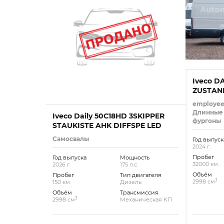
Iveco D
ZUSTAN
employee
Длинные
Iveco Daily 50C18HD 3SKIPPER
фургоны
STAUKISTE AHK DIFFSPE LED
Самосвалы
Год выпуск
2024 г.
Пробег
Год выпуска
Мощность
32000 км.
2026 г.
175 л.с.
Объём
Пробег
Тип двигателя
3
2998 см
150 км.
Дизель
Объём
Трансмиссия
3
2998 см
Механическая КП