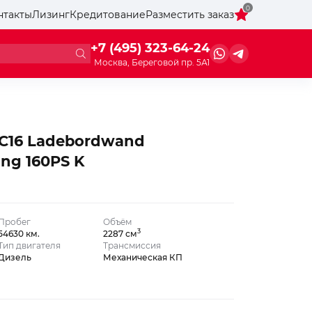
0
нтакты
Лизинг
Кредитование
Разместить заказ
+7 (495) 323-64-24
Москва, Береговой пр. 5А1
35C16 Ladebordwand
ung 160PS K
Пробег
Объём
3
54630 км.
2287 см
Тип двигателя
Трансмиссия
Дизель
Механическая КП