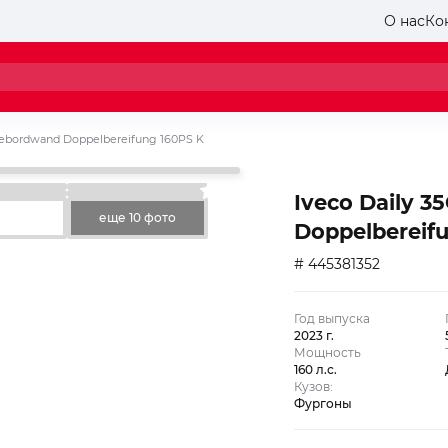
О нас
Ко
adebordwand Doppelbereifung 160PS K
Iveco Daily 
еще 10 фото
Doppelbereif
# 445381352
Год выпуска
2023 г.
Мощность
160 л.с.
Кузов:
Фургоны