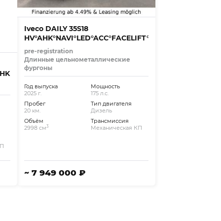
Iveco DAILY 35S18
HV°AHK°NAVI°LED°ACC°FACELIFT°L5/H2°
pre-registration
Длинные цельнометаллические
фургоны
HK
Год выпуска
Мощность
2025 г.
175 л.с.
Пробег
Тип двигателя
20 км.
Дизель
Объём
Трансмиссия
3
2998 см
Механическая КП
КП
~ 7 949 000 ₽