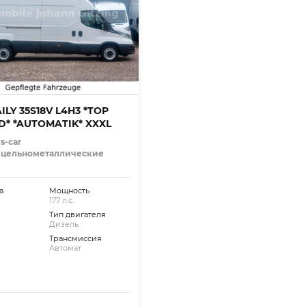
AILY 35S18V L4H3 *TOP
D* *AUTOMATIK* XXXL
s-car
 цельнометаллические
а
Мощность
177 л.с.
Тип двигателя
Дизель
Трансмиссия
Автомат