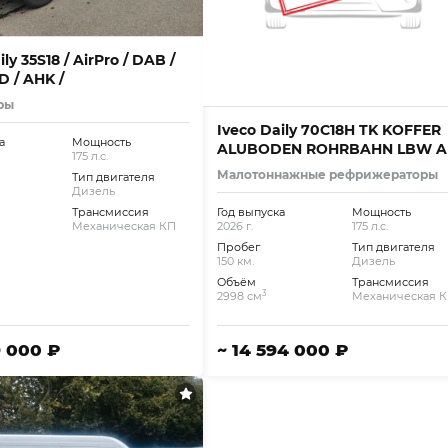
ly 35S18 / AirPro / DAB /
D / AHK /
ры
Iveco Daily 70C18H TK KOFFER
а
Мощность
ALUBODEN ROHRBAHN LBW A
175 л.с.
Малотоннажные рефрижераторы
Тип двигателя
Дизель
Трансмиссия
Год выпуска
Мощность
Механическая КП
2026 г.
175 л.с.
Пробег
Тип двигателя
150 км.
Дизель
Объём
Трансмиссия
3
2998 см
Механическая 
9 000 ₽
~ 14 594 000 ₽